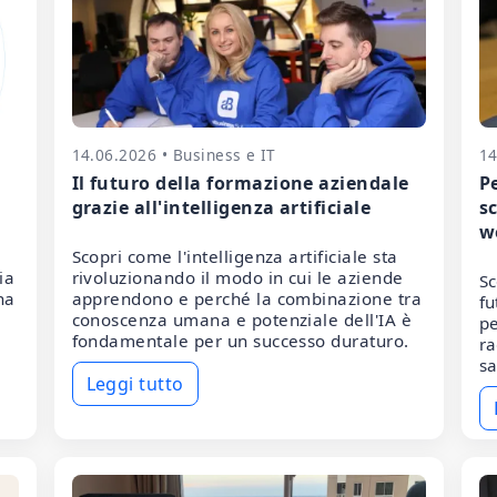
14.06.2026 • Business e IT
14
Il futuro della formazione aziendale
Pe
grazie all'intelligenza artificiale
sc
w
Scopri come l'intelligenza artificiale sta
ia
rivoluzionando il modo in cui le aziende
Sc
na
apprendono e perché la combinazione tra
fu
conoscenza umana e potenziale dell'IA è
pe
fondamentale per un successo duraturo.
ra
sa
Leggi tutto