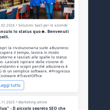
.02.2026 • Soluzioni SaaS per le aziende
anculo lo status quo🔥. Benvenuti
belli.
opri la rivoluzionaria suite aBusiness:
cupera il tempo, lavora in modo
derno e lasciati alle spalle lo status
o. Lasciati ispirare dalla visione di
nstantin e scopri perché aBusiness è
ù di un semplice software. #Progresso
oolware #TravelOffice
Leggi tutto
.11.2025 • Marketing online
lug" - Il piccolo segreto SEO che