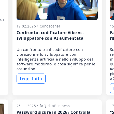
 di
19.02.2026 • Conoscenza
15
Confronto: codificatore Vibe vs.
F
sviluppatore con AI aumentata
ri
Un confronto tra il codificatore con
Sc
vibrazioni e lo sviluppatore con
re
intelligenza artificiale nello sviluppo del
mo
software moderno, e cosa significa per le
qu
assunzioni.
Ko
pi
Leggi tutto
#C
25.11.2025 • fAQ di aBusiness
17
Password sicure in 2026? Controlla
"S