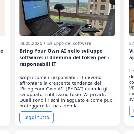
28.05.2026 • Sviluppo del software
22
he
Bring Your Own AI nello sviluppo
V
software: il dilemma del token per i
a
responsabili IT
Un
de
Scopri come i responsabili IT devono
co
affrontare la crescente tendenza del
VB
"Bring Your Own AI" (BYOAI) quando gli
in
sviluppatori utilizzano token AI privati.
sv
Quali sono i rischi in agguato e come puoi
proteggere la tua azienda.
Leggi tutto