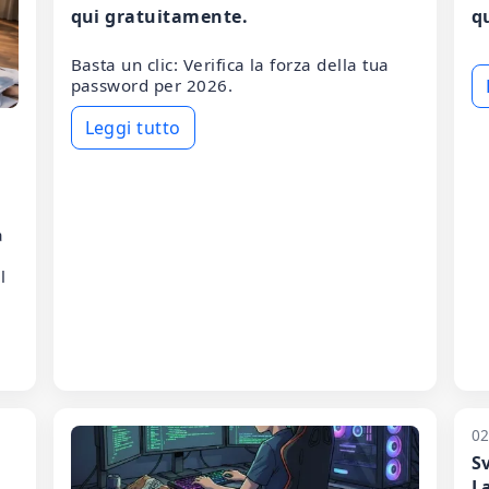
qui gratuitamente.
q
Basta un clic: Verifica la forza della tua
password per 2026.
Leggi tutto
a
l
02
Sv
La