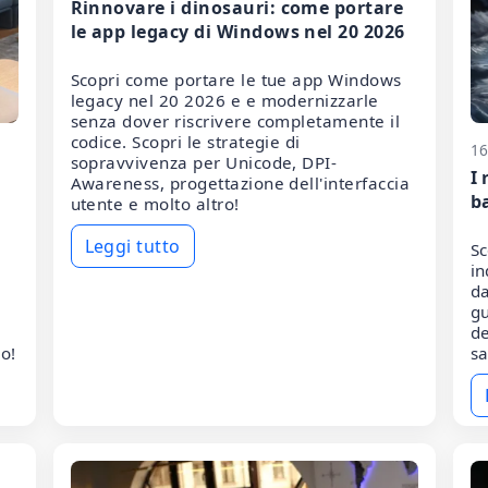
Rinnovare i dinosauri: come portare
le app legacy di Windows nel 20 2026
Scopri come portare le tue app Windows
legacy nel 20 2026 e e modernizzarle
senza dover riscrivere completamente il
codice. Scopri le strategie di
16
sopravvivenza per Unicode, DPI-
I 
Awareness, progettazione dell'interfaccia
b
utente e molto altro!
Leggi tutto
Sc
in
da
gu
de
so!
sa