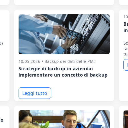
10
Ba
in
6)
Sc
l'
tu
10.05.2026 • Backup dei dati delle PMI
Strategie di backup in azienda:
implementare un concetto di backup
Leggi tutto
lo