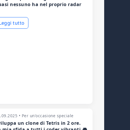
uasi nessuno ha nel proprio radar
Leggi tutto
.09.2025 • Per un'occasione speciale
iluppa un clone di Tetris in 2 ore.
 mia sfida a tutti i coder vibranti 🎮