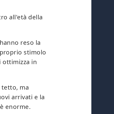
o all'età della
hanno reso la
proprio stimolo
 ottimizza in
 tetto, ma
ovi arrivati e la
E è enorme.