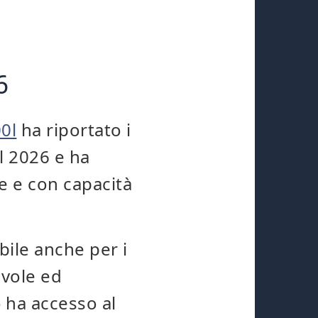
6
0l
ha riportato i
l 2026 e ha
e e con capacità
bile anche per i
evole ed
ha accesso al