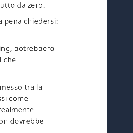
utto da zero.
a pena chiedersi:
ding, potrebbero
i che
messo tra la
assi come
 realmente
non dovrebbe