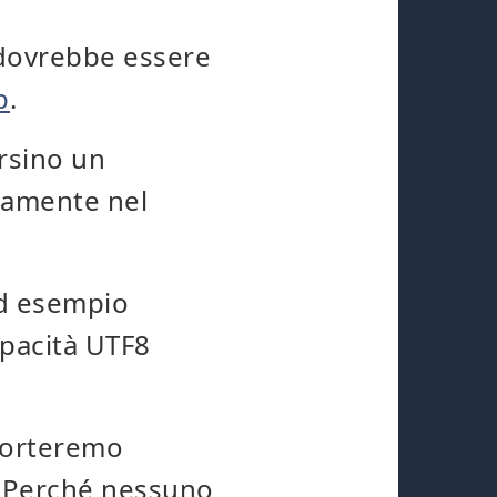
 dovrebbe essere
p
.
rsino un
ttamente nel
ad esempio
apacità UTF8
porteremo
6. Perché nessuno