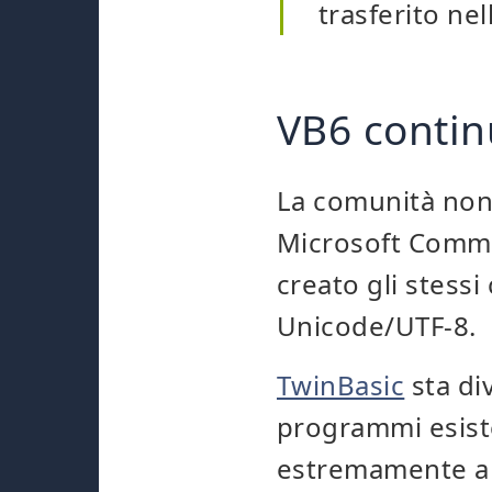
trasferito ne
VB6 contin
La comunità non 
Microsoft Common
creato gli stes
Unicode/UTF-8.
TwinBasic
sta di
programmi esiste
estremamente am