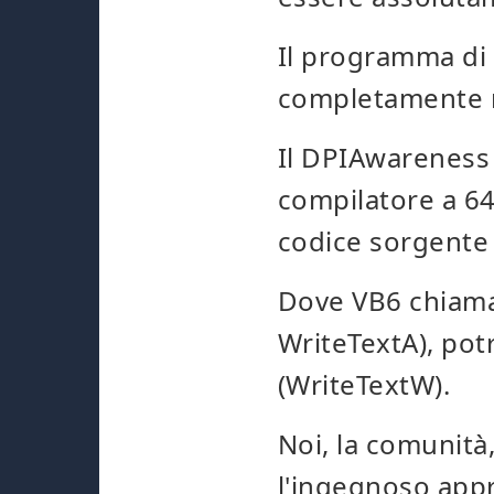
Il programma di 
completamente r
Il DPIAwareness 
compilatore a 64
codice sorgente 
Dove VB6 chiama
WriteTextA), pot
(WriteTextW).
Noi, la comunit
l'ingegnoso appr