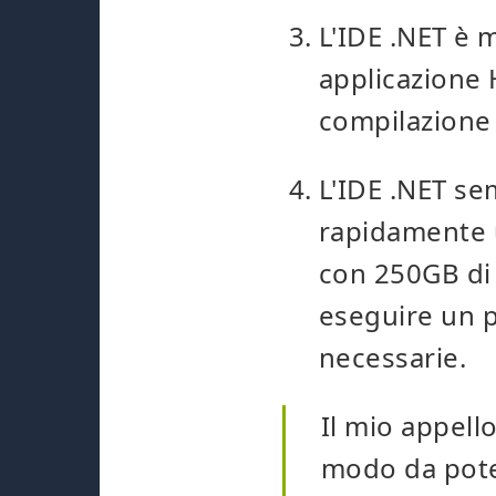
L'IDE .NET è 
applicazione 
compilazione 
L'IDE .NET se
rapidamente 
con 250GB di 
eseguire un p
necessarie.
Il mio appell
modo da pote