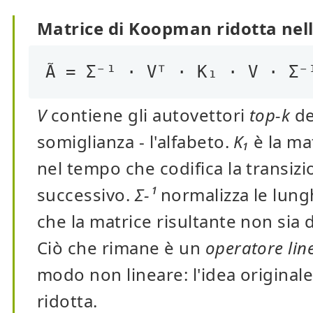
Matrice di Koopman ridotta nell
Ã = Σ⁻¹ · Vᵀ · K₁ · V · Σ⁻
V
contiene gli autovettori
top-k
de
somiglianza - l'alfabeto.
K₁
è la ma
nel tempo che codifica la transiz
successivo.
Σ-¹
normalizza le lung
che la matrice risultante non sia d
Ciò che rimane è un
operatore lin
modo non lineare: l'idea original
ridotta.