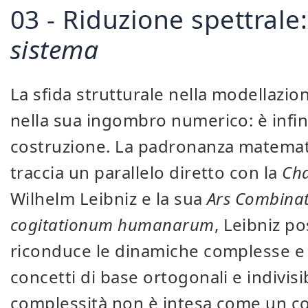
03 - Riduzione spettrale:
sistema
La sfida strutturale nella modellazi
nella sua ingombro numerico: è infi
costruzione. La padronanza matemati
traccia un parallelo diretto con la
Cha
Wilhelm Leibniz e la sua
Ars Combinat
cogitationum humanarum
, Leibniz p
riconduce le dinamiche complesse e c
concetti di base ortogonali e indivisib
complessità non è intesa come un c