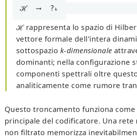
ℋ  ⟶  ?ₖ
ℋ
rappresenta lo spazio di Hilbe
vettore formale dell'intera dinam
sottospazio
k-dimensionale
attrav
dominanti; nella configurazione 
componenti spettrali oltre quest
analiticamente come rumore trans
Questo troncamento funziona come 
principale del codificatore. Una rete
non filtrato memorizza inevitabilment