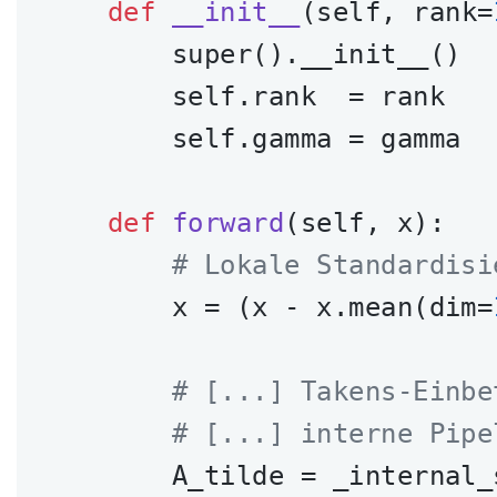
def
__init__
(self, rank=
        super().__init__()

        self.rank  = rank   
        self.gamma = gamma  
def
forward
(self, x)
:
# Lokale Standardisi
        x = (x - x.mean(dim=
# [...] Takens-Einbe
# [...] interne Pipe
        A_tilde = _internal_