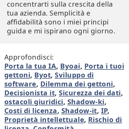
concentrarti sulla crescita della
tua azienda. Semplicità e
affidabilità sono i miei principi
guida e mi ispirano ogni giorno.
Approfondisci:
Porta la tua IA
,
Byoai
,
Porta i tuoi
gettoni
,
Byot
,
Sviluppo di
software
,
Dilemma dei gettoni
,
Decisionista it
,
Sicurezza dei dati
,
ostacoli giuridici
,
Shadow-ki
,
Costi di licenza
,
Shadow-it
,
IP
,
Proprietà intellettuale
,
Rischio di
licenza
,
Conformità