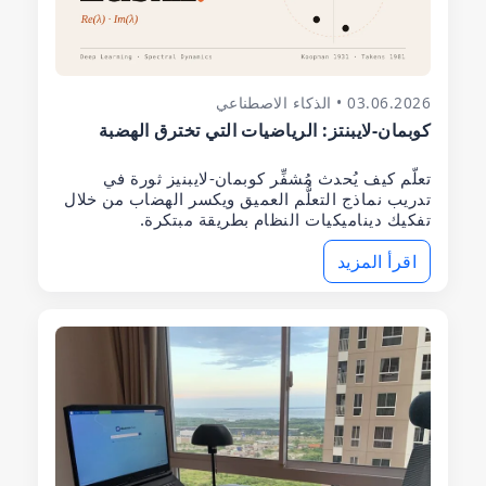
03.06.2026 • الذكاء الاصطناعي
كوبمان-لايبنتز: الرياضيات التي تخترق الهضبة
تعلّم كيف يُحدث مُشفِّر كوبمان-لايبنيز ثورة في
تدريب نماذج التعلُّم العميق ويكسر الهضاب من خلال
تفكيك ديناميكيات النظام بطريقة مبتكرة.
اقرأ المزيد