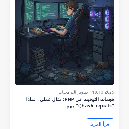
18.10.2025 • تطوير البرمجيات
هجمات التوقيت في PHP: مثال عملي - لماذا
"hash_equals()" مهم
اقرأ المزيد