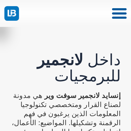
داخل
لانجمير
للبرمجيات
إنسايد لانجمير سوفت وير
هي مدونة
لصناع القرار ومتخصصي تكنولوجيا
المعلومات الذين يرغبون في فهم
الرقمنة وتشكيلها. المواضيع: الأعمال،