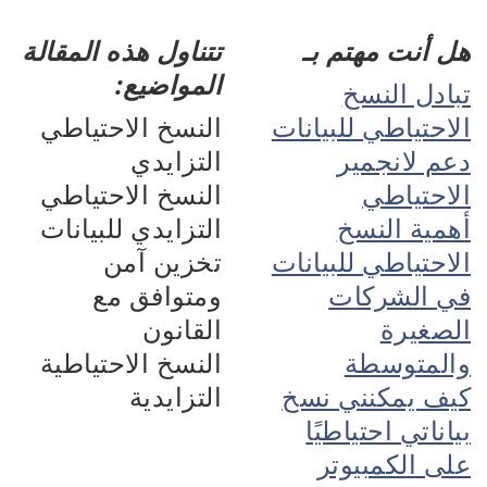
هل أنت مهتم بـ
تتناول هذه المقالة
المواضيع:
تبادل النسخ
الاحتياطي للبيانات
النسخ الاحتياطي
دعم لانجمير
التزايدي
الاحتياطي
النسخ الاحتياطي
أهمية النسخ
التزايدي للبيانات
الاحتياطي للبيانات
تخزين آمن
في الشركات
ومتوافق مع
الصغيرة
القانون
والمتوسطة
النسخ الاحتياطية
كيف يمكنني نسخ
التزايدية
بياناتي احتياطيًا
على الكمبيوتر