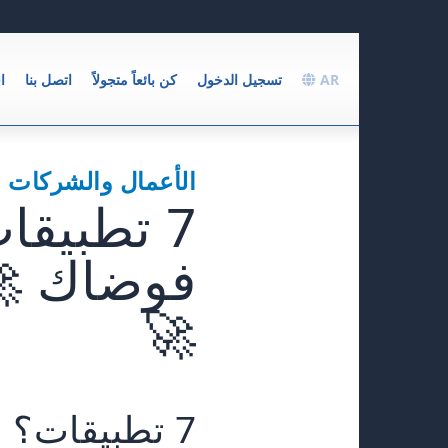
AR
تسجيل الدخول
كن بائعاً متجولاً
اتصل بنا
ا
الأعمال والشركات ا
7 تطبيقا
فوضاك 🚀 
🚀
7 تطبيقات؟ هل أنت جاد؟ 🤦‍♂️