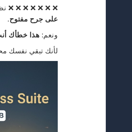
❌ ❌ ❌ ❌ ❌ ❌ ❌ نظا
على جرح مفتوح
.
ونعم:
هذا خطأك أن
لأنك تبقي نفسك مح