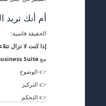
أم أنك تريد ا
الحقيقة قاسية:
إذا كنت لا تزال تتلاعب بـ 7 تطبيقات في عام 2025، 
مع
usiness Suite،
👉 الوضوح
👉 التركيز
👉 التحكم