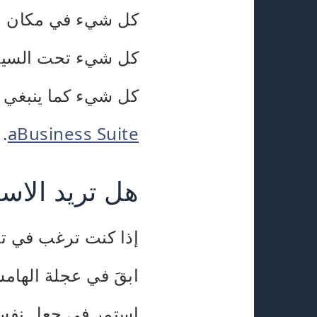
كل شيء في مكان و
كل شيء تحت السيط
كل شيء كما ينبغي أ
.
aBusiness Suite
هل تريد الاس
إذا كنت ترغب في تض
ابقَ في عجلة الهام
استمر في جعل نفس