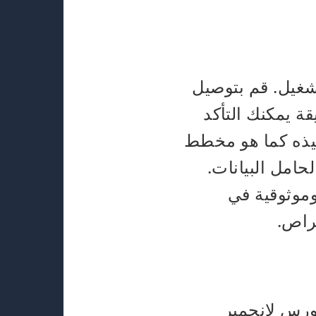
تشغيل. قم بتوصيل
قة يمكنك التأكد
يذه كما هو مخطط
 - بغض النظر عن حرف محرك الأقراص الذي يعيّنه Windows لحامل البيانات.
وموثوقية في
راص.
ورس لانجمير