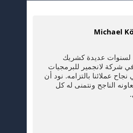
Michael K
غ لسنوات عديدة كشريك
ي شركة لانجمير للبرمجيات
جاح عملائنا بالتزامه. نود أن
ونه الناجح ونتمنى له كل