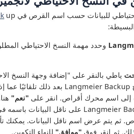
 في النسخ الاحتياطي لانجمير
احتياطي للبيانات حسب اسم القرص في
ck
لبسيطة:
وحدد مهمة النسخ الاحتياطي المطلوب
حت
ياطي بالنقر على "إضافة وجهة النسخ الاح
سوف يسألك برنامج Langmeier Backup بعد ذلك
 إلى اسم محرك أقراص. انقر على
"نعم"
هنا.
يتعرف برنامج Langmeier Backup على ناقل البي
 ثم يتم عرض اسم ناقل البيانات. يمكنك تأكي
ذلك. ثم انقر فوق
"موافق"
لإنهاء التكوين.