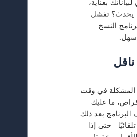
بياناتك بعناية،
ف محركات الأقراص في Windows. وماذا يحدث؟ تفشل
رنامج النسخ
أسهل.
ناقل
Langm، أدركنا في Langmeier Backup هذه المشكلة في وقت
أقراص، ما عليك
البرنامج بعد ذلك
ائيًا - حتى إذا
لأقراص عقبة!