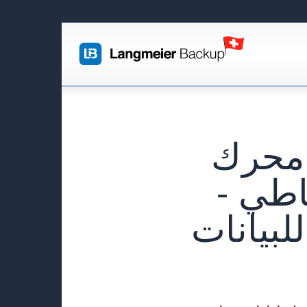
أحرف محرك
اطي -
لبيانات