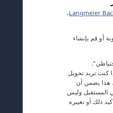
up،
Langmeier Ba
ة أو قم بإنشاء
تياطي".
 تلقائيًا عما إذا كنت تريد تحويل
 هذا يضمن أن
انات باسمه في المستقبل وليس
د ذلك أو تغييره