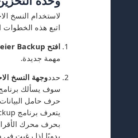
وحدة التخزين
لاستخدام النسخ ال
اتبع هذه الخطوات ا
افتح Langmeier Backup
مهمة جديدة.
حدد
وجهة النسخ الا
حرف حامل البيانات
بحرف محرك الأقراص.
يدويًا إذا رغبت في 