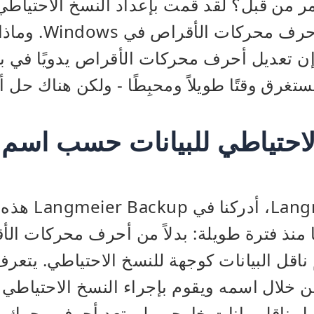
مر من قبل؟ لقد قمت بإعداد النسخ الاحتياطي ل
ولكن فجأة تغيرت أحر
 إن تعديل أحرف محركات الأقراص يدويًا في ب
يستغرق وقتًا طويلاً ومحبِطًا - ولكن هناك حل 
الاحتياطي للبيانات حسب اسم 
في eier Backup
يًا منذ فترة طويلة: بدلاً من أحرف محركات ال
قل البيانات كوجهة للنسخ الاحتياطي. يتعرف 
 خلال اسمه ويقوم بإجراء النسخ الاحتياطي تلق
ل ناقل بيانات خارجي. لم تعد أحرف محرك ا