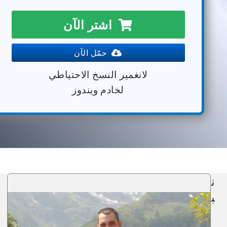
اشتر الآن
حمّل الآن
لانغمير النسخ الاحتياطي
لخادم ويندوز
ن
ب