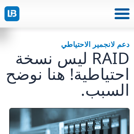
دعم لانجمير الاحتياطي
RAID ليس نسخة
احتياطية! هنا نوضح
السبب.