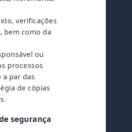
to, verificações
a, bem como da
sponsável ou
os processos
 a par das
tégia de cópias
s.
 de segurança