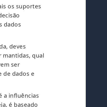
ais os suportes
decisão
os dados
a, deves
 mantidas, qual
vem ser
e de dados e
 a influências
ja, é baseado