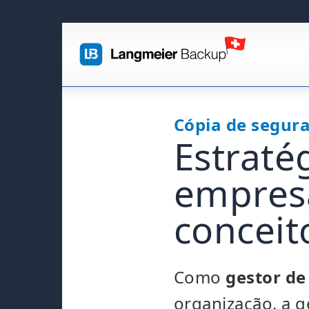
Cópia de segur
Estraté
empres
conceit
Como
gestor de
organização, a 