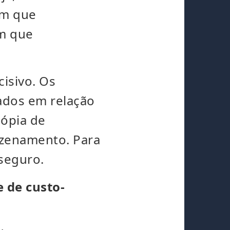
om que
om que
isivo. Os
ados em relação
cópia de
azenamento. Para
 seguro.
 de custo-