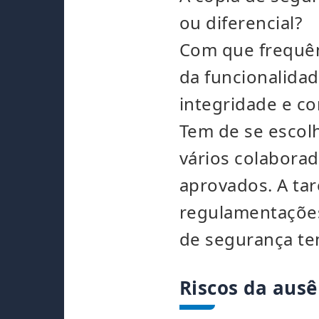
ou diferencial?
Com que frequênc
da funcionalida
integridade e co
Tem de se escol
vários colabora
aprovados. A ta
regulamentações 
de segurança te
Riscos da ausê