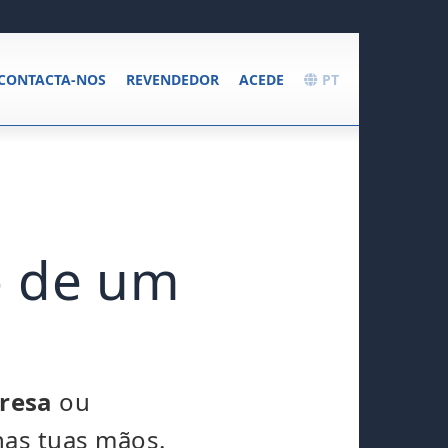
CONTACTA-NOS
REVENDEDOR
ACEDE
PT
o de um
resa
ou
nas tuas mãos.