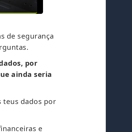
as de segurança
rguntas.
rdados, por
ue ainda seria
os teus dados por
financeiras e