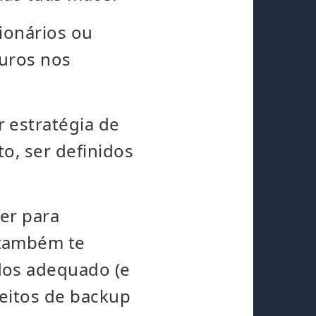
cionários ou
uros nos
 estratégia de
o, ser definidos
ber para
 também te
dos adequado (e
eitos de backup