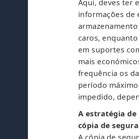
Aqui, deves ter 
informações de 
armazenamento e
caros, enquant
em suportes com
mais económicos
frequência os da
período máximo 
impedido, depen
A estratégia de
cópia de segur
A cópia de segur