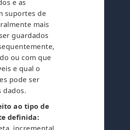
dos e as
m suportes de
eralmente mais
ser guardados
nsequentemente,
ando ou com que
eis e qual o
es pode ser
s dados.
ito ao tipo de
e definida:
eta, incremental