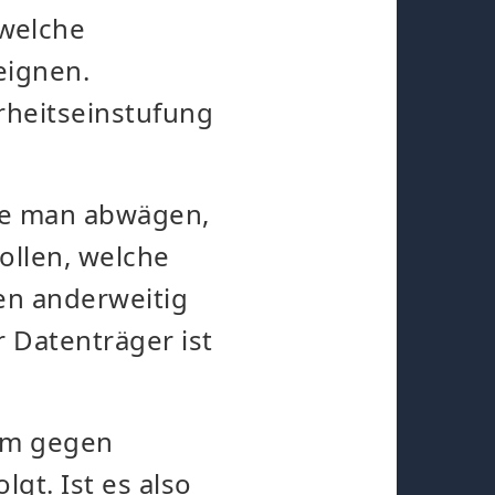
welche
eignen.
rheitseinstufung
te man abwägen,
ollen, welche
ten anderweitig
 Datenträger ist
um gegen
lgt. Ist es also