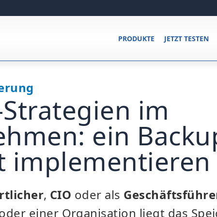
PRODUKTE
JETZT TESTEN
erung
Strategien im
ehmen: ein Backu
t implementieren
tlicher
,
CIO
oder als
Geschäftsführe
oder einer Organisation liegt das Spei