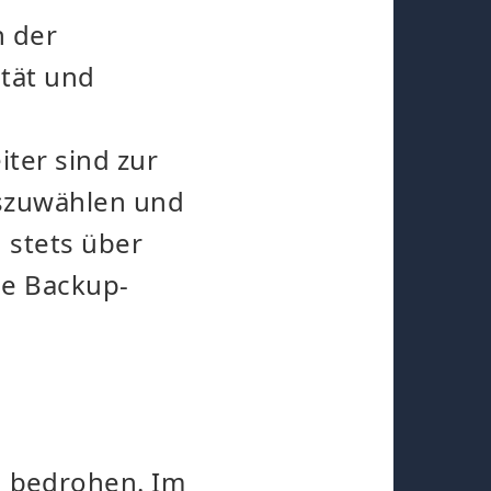
 der
ität und
ter sind zur
uszuwählen und
 stets über
ie Backup-
 bedrohen. Im