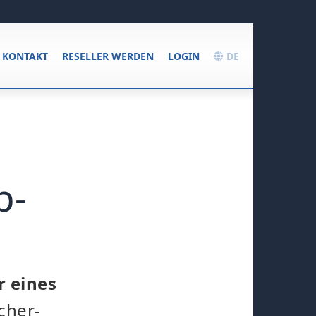
KONTAKT
RESELLER WERDEN
LOGIN
DE
p-
r eines
cher-