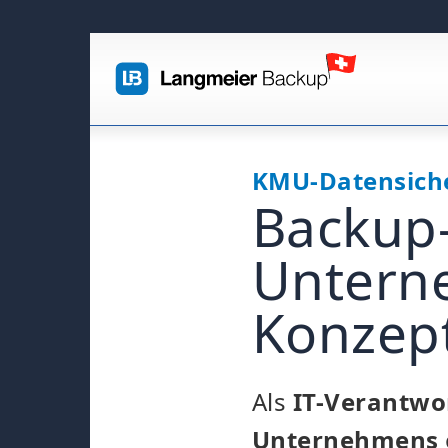
KMU-Datensich
Backup-
Untern
Konzep
Als
IT-Verantwor
Unternehmens