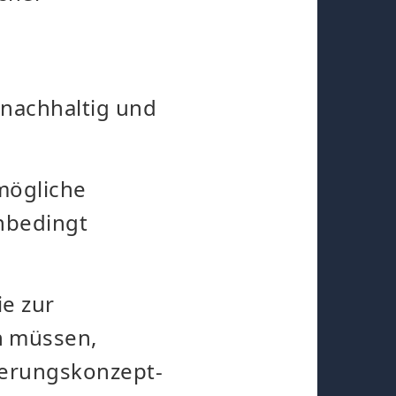
 nachhaltig und
mögliche
nbedingt
ie zur
n müssen,
herungskonzept-