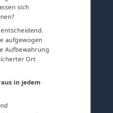
assen sich
hnen?
s entscheidend.
ene aufgewogen
die Aufbewahrung
icherter Ort
raus in jedem
und