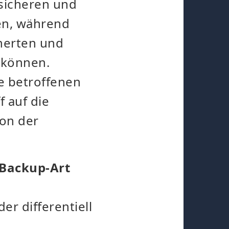
sicheren und
en, während
herten und
 können.
ie betroffenen
 auf die
von der
 Backup-Art
er differentiell