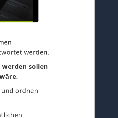
hmen
twortet werden.
t werden sollen
 wäre.
r und ordnen
tlichen