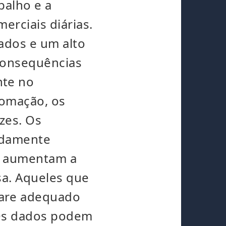
balho e a
erciais diárias.
cados e um alto
 consequências
nte no
tomação, os
zes. Os
idamente
s aumentam a
sa. Aqueles que
ware adequado
 Os dados podem