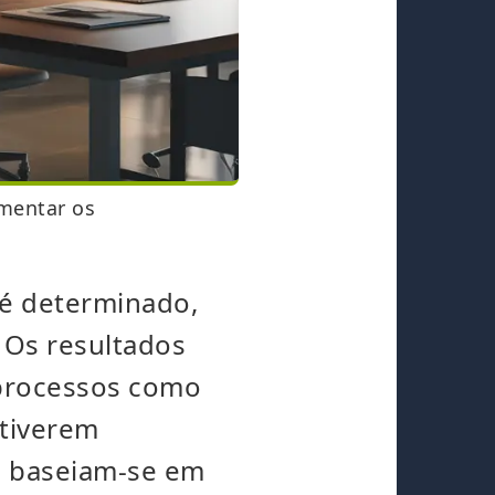
mentar os
 é determinado,
 Os resultados
 processos como
stiverem
s baseiam-se em