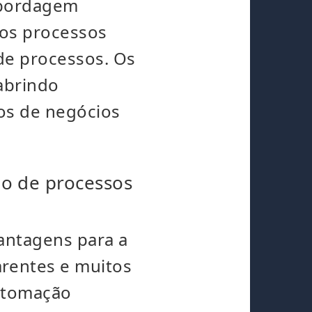
abordagem
 os processos
 de processos. Os
abrindo
os de negócios
ão de processos
antagens para a
rentes e muitos
automação