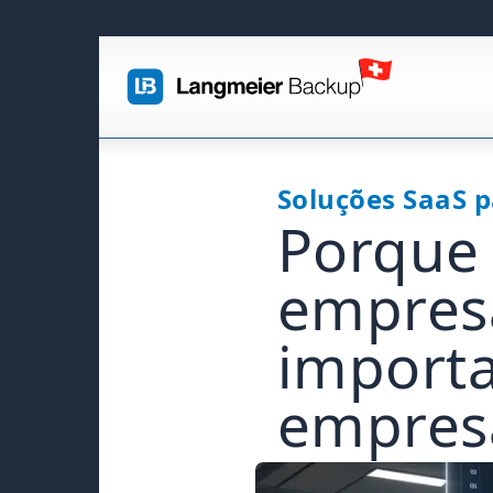
Soluções SaaS 
Porque 
empresa
importa
empres