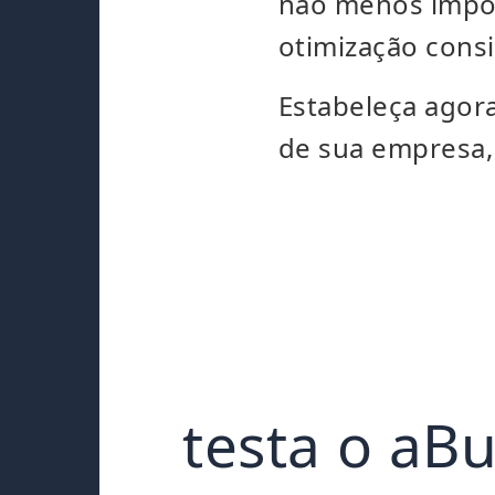
não menos import
otimização cons
Estabeleça agor
de sua empresa,
testa o aB