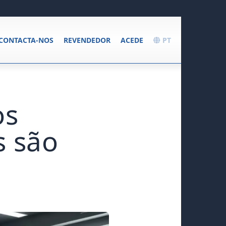
CONTACTA-NOS
REVENDEDOR
ACEDE
PT
os
s são