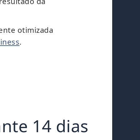
 resultado da
ente otimizada
iness
.
nte 14 dias