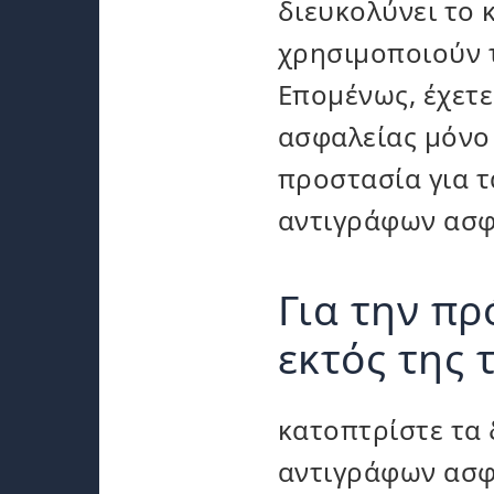
διευκολύνει το 
χρησιμοποιούν 
Επομένως, έχετ
ασφαλείας μόνο
προστασία για τ
αντιγράφων ασφ
Για την π
εκτός της 
κατοπτρίστε τα 
αντιγράφων ασφα