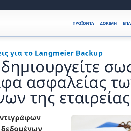
ΠΡΟΪΌΝΤΑ
ΔΟΚΙΜΉ
ΕΠ
ις για το Langmeier Backup
 δημιουργείτε σω
αφα ασφαλείας τω
ων της εταιρείας
αντιγράφων
 δεδομένων