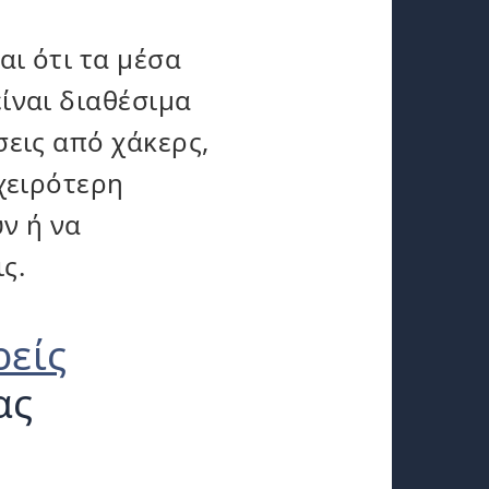
ι ότι τα μέσα
ίναι διαθέσιμα
εις από χάκερς,
χειρότερη
ν ή να
ς.
ρείς
ας