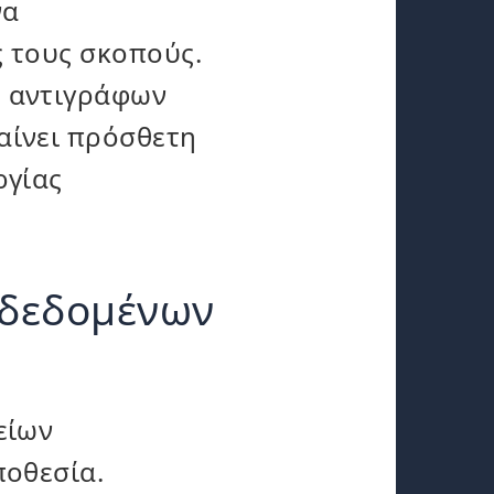
να
 τους σκοπούς.
ο αντιγράφων
αίνει πρόσθετη
ργίας
 δεδομένων
είων
ποθεσία.