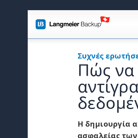
Συχνές ερωτήσε
Πώς να
αντίγρ
δεδομέν
Η δημιουργία 
ασφαλείας των