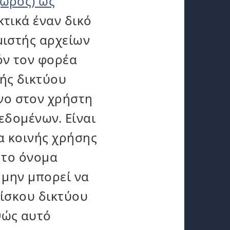
χώρος) ως
τικά έναν δικό
μιστής αρχείων
όν τον φορέα
ής δικτύου
νο στον χρήστη
δεδομένων. Είναι
α κοινής χρήσης
 το όνομα
 μην μπορεί να
δίσκου δικτύου
θώς αυτό