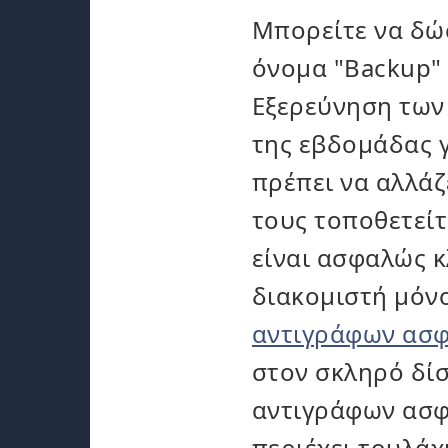
Μπορείτε να δώ
όνομα "Backup"
Εξερεύνηση των
της εβδομάδας γ
πρέπει να αλλάζ
τους τοποθετείτ
είναι ασφαλώς κ
διακομιστή μόνο
αντιγράφων ασφ
στον σκληρό δίσ
αντιγράφων ασφ
περιέχει τουλά