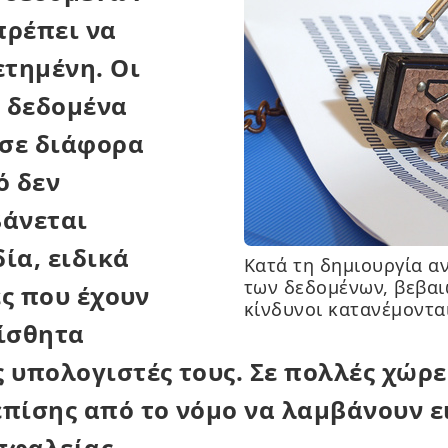
πρέπει να
ετημένη. Οι
α δεδομένα
σε διάφορα
ό δεν
βάνεται
ία, ειδικά
Κατά τη δημιουργία α
των δεδομένων, βεβαιω
ες που έχουν
κίνδυνοι κατανέμονται
αίσθητα
 υπολογιστές τους. Σε πολλές χώρες
πίσης από το νόμο να λαμβάνουν ε
σφαλείας.