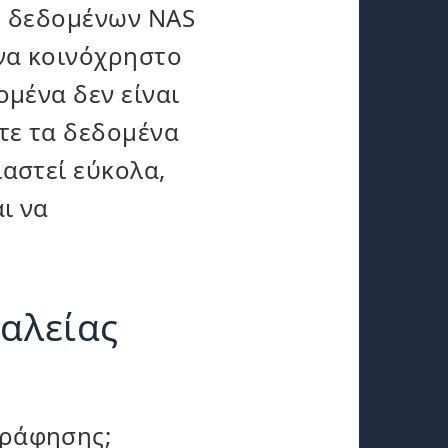
ς δεδομένων NAS
να κοινόχρηστο
μένα δεν είναι
τε τα δεδομένα
αστεί εύκολα,
ι να
φαλείας
γράφησης;