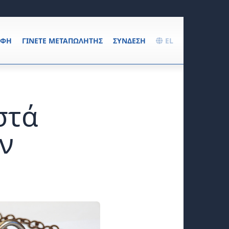
ΑΦΉ
ΓΊΝΕΤΕ ΜΕΤΑΠΩΛΗΤΉΣ
ΣΎΝΔΕΣΗ
EL
στά
ν