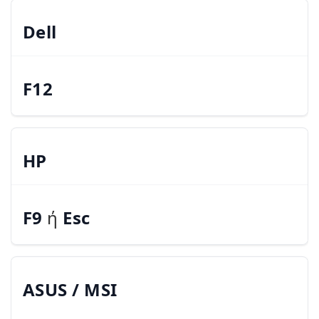
Dell
F12
HP
F9
ή
Esc
ASUS / MSI