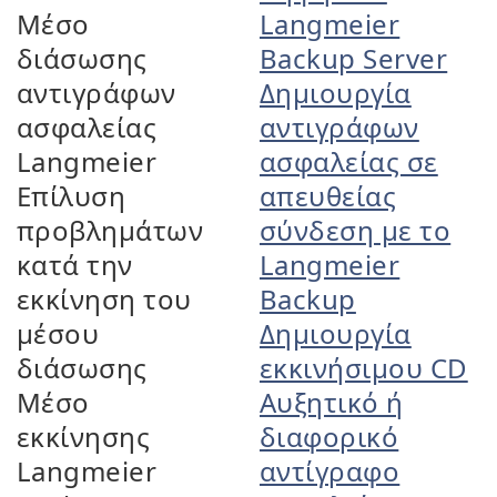
Μέσο
Langmeier
διάσωσης
Backup Server
αντιγράφων
Δημιουργία
ασφαλείας
αντιγράφων
Langmeier
ασφαλείας σε
Επίλυση
απευθείας
προβλημάτων
σύνδεση με το
κατά την
Langmeier
εκκίνηση του
Backup
μέσου
Δημιουργία
διάσωσης
εκκινήσιμου CD
Μέσο
Αυξητικό ή
εκκίνησης
διαφορικό
Langmeier
αντίγραφο