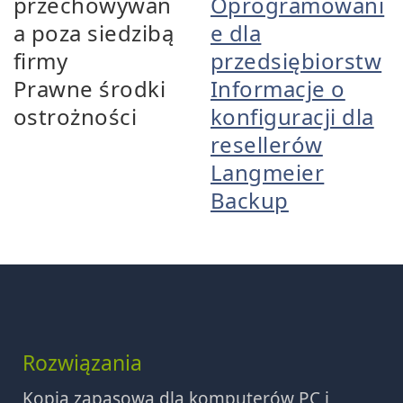
przechowywan
Oprogramowani
a poza siedzibą
e dla
firmy
przedsiębiorstw
Prawne środki
Informacje o
ostrożności
konfiguracji dla
resellerów
Langmeier
Backup
Rozwiązania
Kopia zapasowa dla komputerów PC i