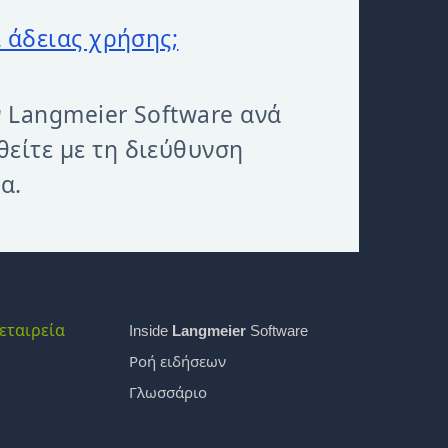
ί άδειας χρήσης;
ν Langmeier Software ανά
θείτε με τη διεύθυνση
α.
εταιρεία
Inside
Langmeier
Software
Ροή ειδήσεων
Γλωσσάριο