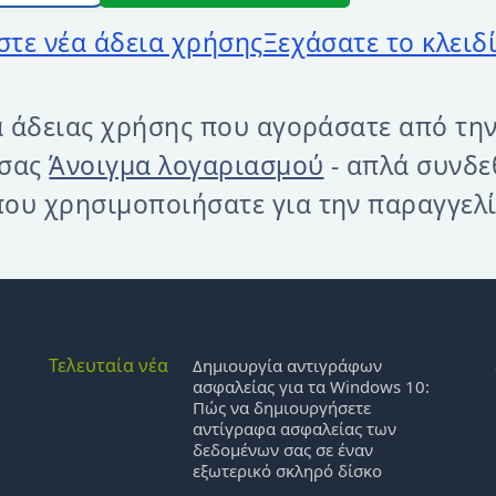
τε νέα άδεια χρήσης
Ξεχάσατε το κλειδ
ιά άδειας χρήσης που αγοράσατε από τη
 σας
Άνοιγμα λογαριασμού
- απλά συνδε
ου χρησιμοποιήσατε για την παραγγελί
Τελευταία νέα
Δημιουργία αντιγράφων
ασφαλείας για τα Windows 10:
Πώς να δημιουργήσετε
αντίγραφα ασφαλείας των
δεδομένων σας σε έναν
εξωτερικό σκληρό δίσκο