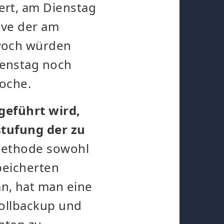
rt, am Dienstag
ive der am
woch würden
enstag noch
Woche.
geführt wird,
stufung der zu
Methode sowohl
peicherten
n, hat man eine
Vollbackup und