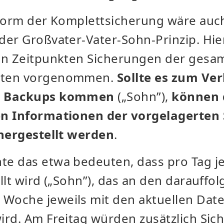
 Form der Komplettsicherung wäre auc
der Großvater-Vater-Sohn-Prinzip. Hi
en Zeitpunkten Sicherungen der gesa
aten vorgenommen.
Sollte es zum Ver
n Backups kommen
(„Sohn”),
können 
en Informationen der vorgelagerten
hergestellt werden
.
e das etwa bedeuten, dass pro Tag je
llt wird („Sohn”), das an den darauff
oche jeweils mit den aktuellen Dat
ird. Am Freitag würden zusätzlich Si