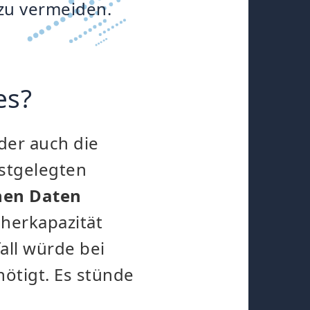
 zu vermeiden.
es?
er auch die
stgelegten
nen Daten
cherkapazität
all würde bei
nötigt. Es stünde