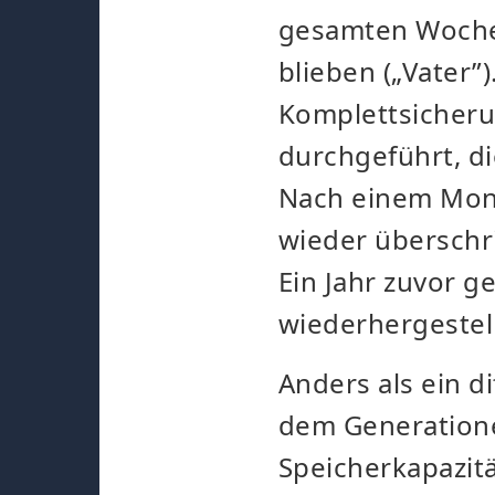
gesamten Woche
blieben („Vater”
Komplettsicheru
durchgeführt, di
Nach einem Mona
wieder überschr
Ein Jahr zuvor g
wiederhergestel
Anders als ein d
dem Generatione
Speicherkapazitä