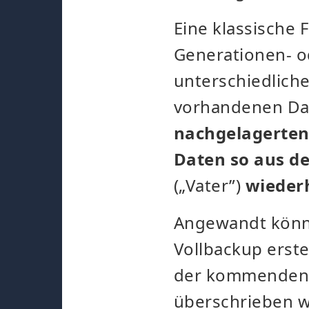
Eine klassische
Generationen- o
unterschiedlich
vorhandenen D
nachgelagerte
Daten so aus d
(„Vater”)
wieder
Angewandt könnt
Vollbackup erste
der kommenden W
überschrieben w