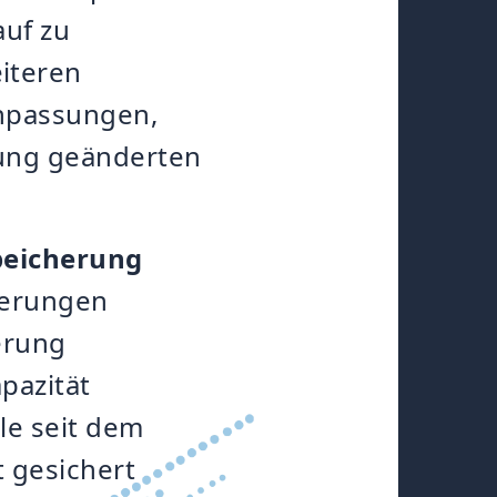
auf zu
iteren
Anpassungen,
rung geänderten
peicherung
derungen
herung
pazität
lle seit dem
t gesichert