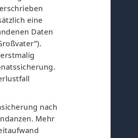
erschrieben
ätzlich eine
tandenen Daten
Großvater”).
erstmalig
onatssicherung.
rlustfall
ensicherung nach
dundanzen. Mehr
Zeitaufwand