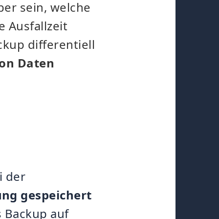
ber sein, welche
 Ausfallzeit
kup differentiell
on Daten
i der
ung gespeichert
s Backup auf