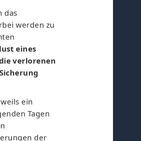
h das
erbei werden zu
mten
lust eines
die verlorenen
 Sicherung
weils ein
olgenden Tagen
en
cherungen der