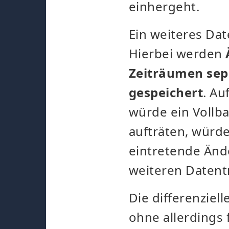
einhergeht.
Ein weiteres Da
Hierbei werden
Zeiträumen sep
gespeichert
. A
würde ein Vollb
aufträten, würde
eintretende Änd
weiteren Datent
Die differenzie
ohne allerdings 