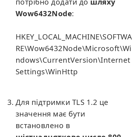
потрібно додати до
шляху
Wow6432Node
:
HKEY_LOCAL_MACHINE\SOFTWA
RE\Wow6432Node\Microsoft\Wi
ndows\CurrentVersion\Internet
Settings\WinHttp
Для підтримки TLS 1.2 це
значення має бути
встановлено в
шістнадцяткове число 800
.