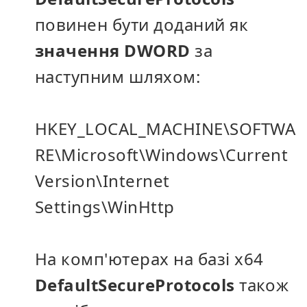
повинен бути доданий як
значення DWORD
за
наступним шляхом:
HKEY_LOCAL_MACHINE\SOFTWA
RE\Microsoft\Windows\Current
Version\Internet
Settings\WinHttp
На комп'ютерах на базі x64
DefaultSecureProtocols
також