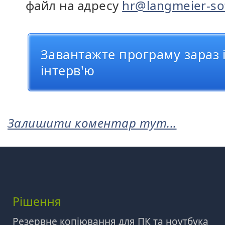
файл на адресу
hr@langmeier-so
Завантажте програму зараз і
інтерв'ю
Залишити коментар тут...
Рішення
Резервне копіювання для ПК та ноутбука