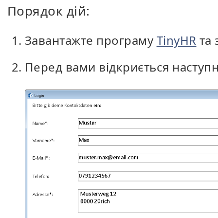
Порядок дій:
Завантажте програму
TinyHR
та з
Перед вами відкриється наступн