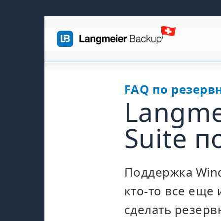
FAQ по резерв
Langmei
Suite п
Поддержка Wind
кто-то все еще
сделать резервн