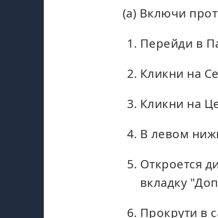
(а) Включи прот
Перейди в П
Кликни на Се
Кликни на Ц
В левом ниж
Откроется д
вкладку "До
Прокрути в с