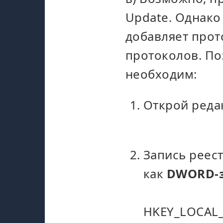
Update. Однако 
добавляет прот
протоколов. По
необходим:
Открой реда
Запись реес
как
DWORD-
HKEY_LOCAL_