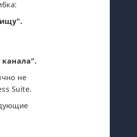
бка:
лищу".
 канала".
ычно не
ss Suite.
едующие