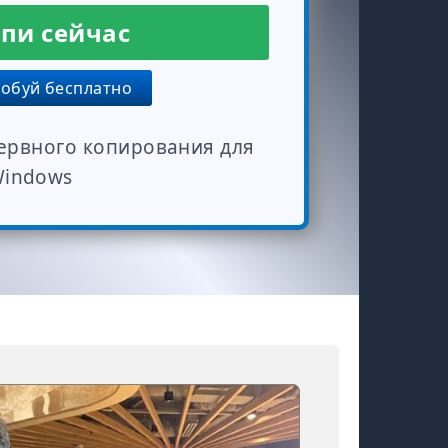
пи сейчас
буй бесплатно
ервного копирования для
indows