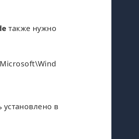
de
также нужно
icrosoft\Wind
ь установлено в