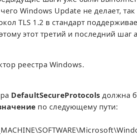
чего Windows Update не делает, так 
окол TLS 1.2 в стандарт поддержив
этому этот третий и последний шаг
ктор реестра Windows.
тра
DefaultSecureProtocols
должна б
значение
по следующему пути:
MACHINE\SOFTWARE\Microsoft\Windo