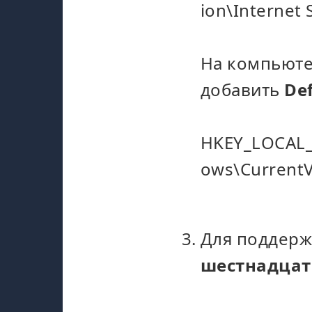
ion\Internet 
На компьюте
добавить
De
HKEY_LOCAL
ows\CurrentV
Для поддержк
шестнадцат