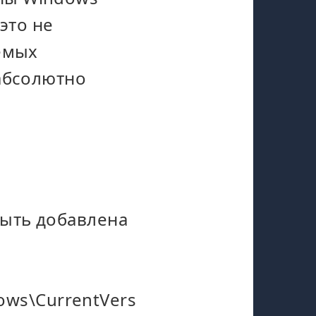
это не
аемых
 абсолютно
ыть добавлена
ws\CurrentVers