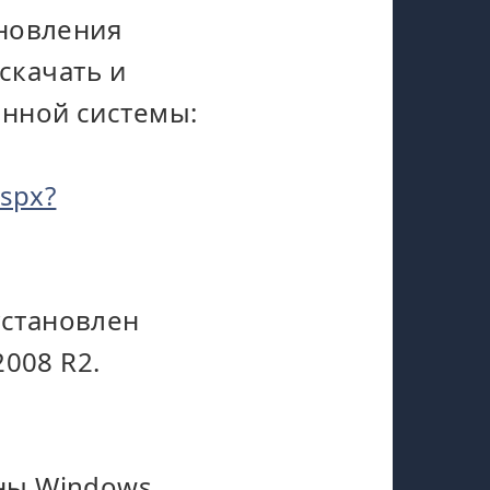
бновления
скачать и
онной системы:
aspx?
установлен
2008 R2.
ны Windows