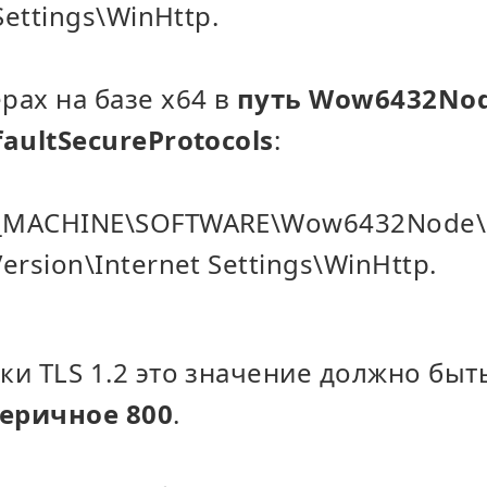
Settings\WinHttp.
рах на базе x64 в
путь Wow6432No
faultSecureProtocols
:
_MACHINE\SOFTWARE\Wow6432Node\M
ersion\Internet Settings\WinHttp.
и TLS 1.2 это значение должно быт
еричное 800
.