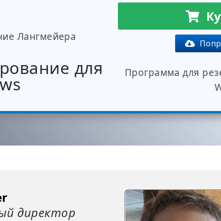
Ку
ние Лангмейера
Попро
рование для
Программа для рез
ows
W
er
ный директор