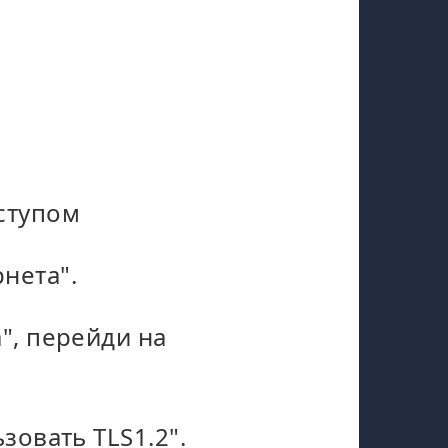
ступом
нета".
", перейди на
зовать TLS1.2".