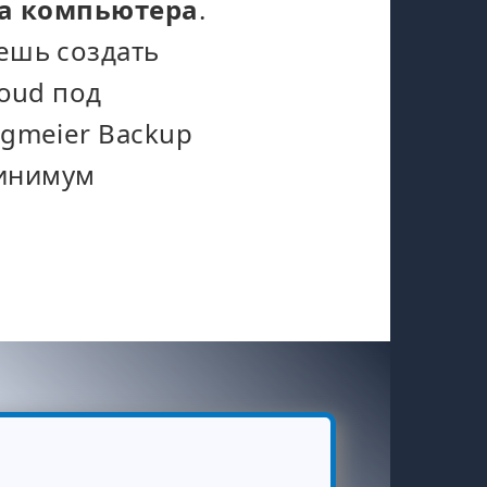
ка компьютера
.
ешь создать
loud под
gmeier Backup
минимум