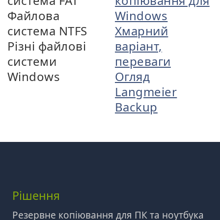
система FAT
копіювання для
Файлова
Windows
система NTFS
Хмарний
Різні файлові
варіант,
системи
переваги
Windows
Огляд
Langmeier
Backup
Рішення
Резервне копіювання для ПК та ноутбука