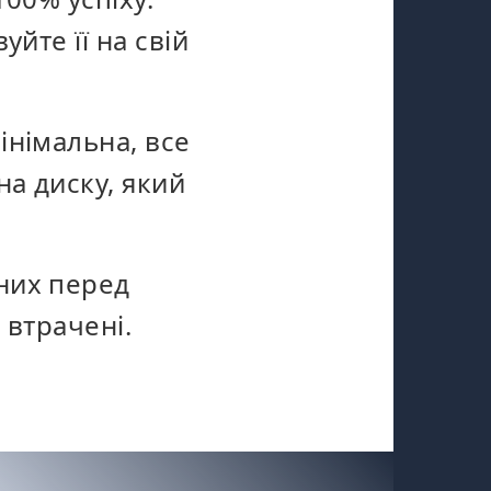
йте її на свій
інімальна, все
на диску, який
них перед
 втрачені.