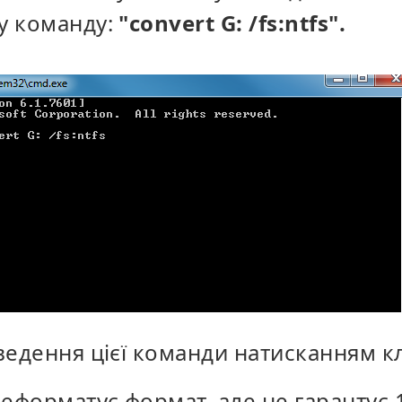
ну команду:
"convert G: /fs:ntfs".
введення цієї команди натисканням кл
еформатує формат, але не гарантує 1