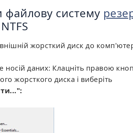
и файлову систему
резе
 NTFS
овнішній жорсткий диск до комп'юте
те носій даних: Клацніть правою кн
ого жорсткого диска і виберіть
и...":