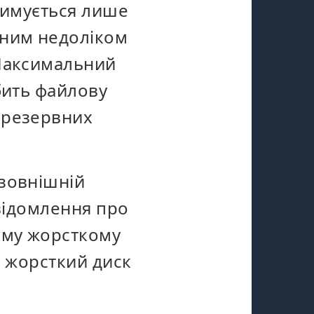
тримується лише
ним недоліком
 Максимальний
бить файлову
 резервних
 зовнішній
овідомлення про
ому жорсткому
й жорсткий диск