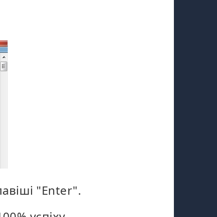
авіші "Enter".
00% успіху.