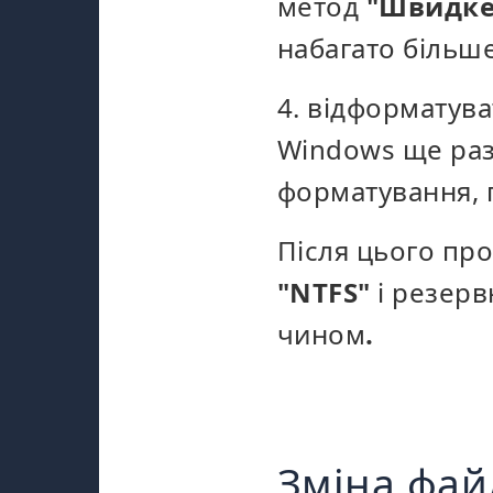
метод
"Швидке
набагато більше
4. відформатува
Windows ще раз 
форматування, п
Після цього пр
"NTFS"
і резерв
чином
.
Зміна фай