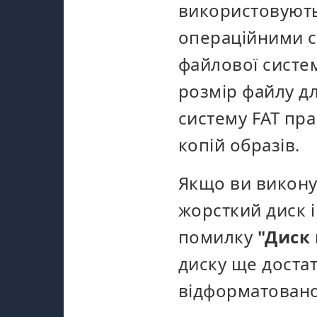
використовують 
операційними 
файлової систе
розмір файлу д
систему FAT пр
копій образів.
Якщо ви викону
жорсткий диск і
помилку
"Диск
диску ще достат
відформатован