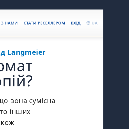
Я З НАМИ
СТАТИ РЕСЕЛЛЕРОМ
ВХІД
UA
ід Langmeier
рмат
пій?
що вона сумісна
ато інших
акож