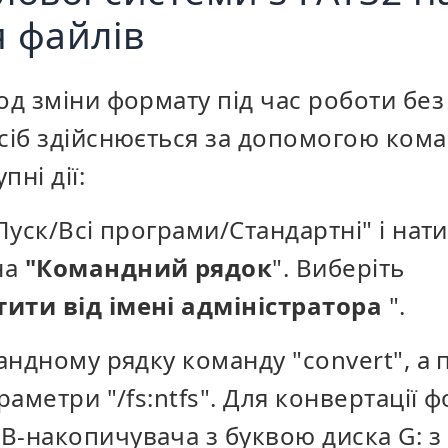
 файлів
од зміни формату під час роботи бе
осіб здійснюється за допомогою кома
ні дії:
"Пуск/Всі програми/Стандартні" і нат
на
"Командний рядок
". Виберіть
тити від імені адміністратора
".
мандному рядку команду "convert", а 
араметри "/fs:ntfs". Для конвертації 
B-накопичувача з буквою диска G: з 