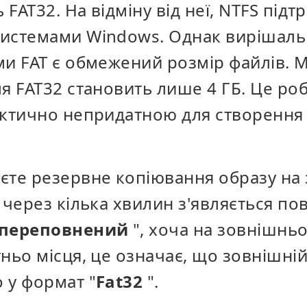
FAT32. На відміну від неї, NTFS під
системами Windows.
Однак вирішаль
ми FAT є обмежений розмір файлів.
ля FAT32 становить лише 4 ГБ. Це ро
актично непридатною для створення
єте резервне копіювання образу на
 через кілька хвилин з'являється п
 переповнений
", хоча на зовнішнь
ньо місця, це означає, що зовнішні
о
у формат "
Fat32
".