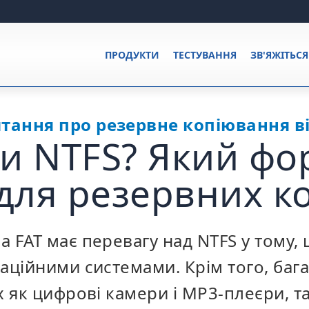
ПРОДУКТИ
ТЕСТУВАННЯ
ЗВ'ЯЖІТЬС
тання про резервне копіювання в
чи NTFS? Який фо
для резервних ко
 FAT має перевагу над NTFS у тому, 
аційними системами. Крім того, баг
х як цифрові камери і MP3-плеєри, т