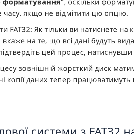
 форматування"
, оскільки формат
 часу, якщо не відмітити цю опцію.
ти FAT32: Як тільки ви натиснете на 
вкаже на те, що всі дані будуть вида
ідтвердіть цей процес, натиснувши 
оцесу зовнішній жорсткий диск мат
ні копії даних тепер працюватимут
лової системи з FAT32 н