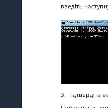
введіть наступ
3. підтвердіть 
Цей варіант пер