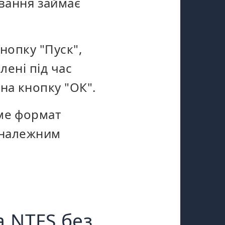
ування займає
кнопку "Пуск",
лені під час
на кнопку "ОК".
име формат
ь належним
а NTFS без