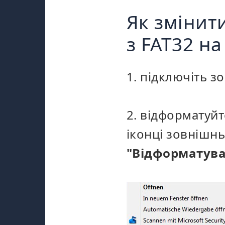
Як змінит
з FAT32 на
1. підключіть з
2. відформатуй
іконці зовнішнь
"Відформатуват