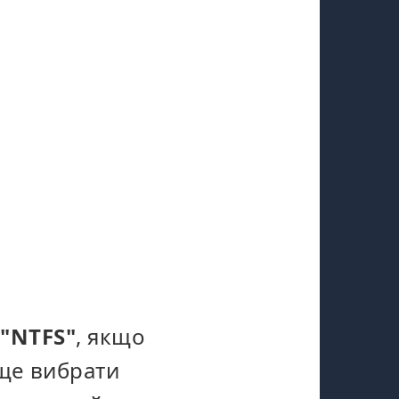
ь
"NTFS"
, якщо
ще вибрати