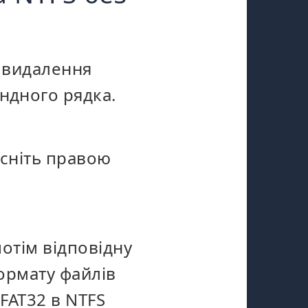
з видалення
ндного рядка.
исніть правою
потім відповідну
формату файлів
FAT32 в NTFS