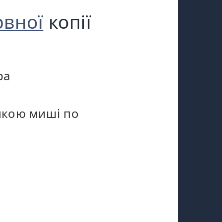
рвної
копії
ра
опкою миші по