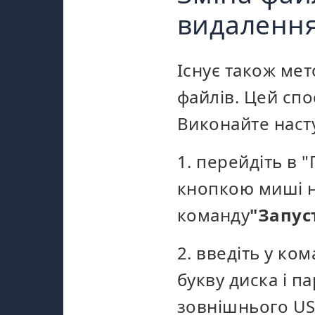
видалення
Існує також мет
файлів. Цей сп
Виконайте наступ
1. перейдіть в 
кнопкою миші 
команду
"Запус
2. введіть у ко
букву диска і п
зовнішнього US