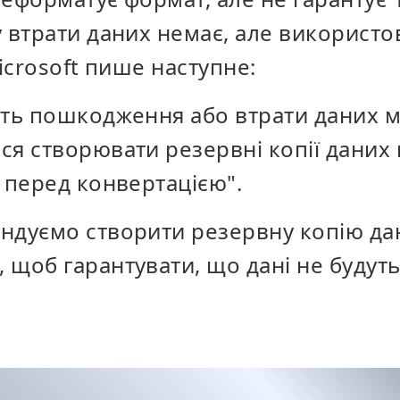
 втрати даних немає, але використову
Microsoft пише наступне:
сть пошкодження або втрати даних м
я створювати резервні копії даних 
 перед конвертацією".
ндуємо створити резервну копію да
щоб гарантувати, що дані не будуть