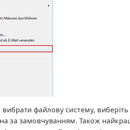
е вибрати файлову систему, виберіт
на за замовчуванням. Також найкра