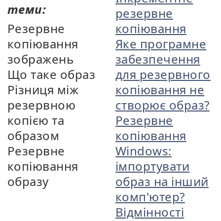
теми:
резервне
Резервне
копіювання
копіювання
Яке програмне
зображень
забезпечення
Що таке образ
для резервного
Різниця між
копіювання не
резервною
створює образ?
копією та
Резервне
образом
копіювання
Резервне
Windows:
копіювання
імпортувати
образу
образ на інший
комп'ютер?
Відмінності