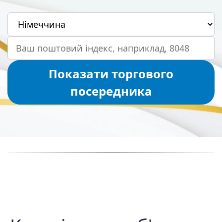
Твоя країна
Ваш поштовий індекс
Показати торгового
посередника