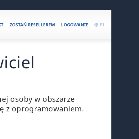
KT
ZOSTAŃ RESELLEREM
LOGOWANIE
PL
iciel
ej osoby w obszarze
racę z oprogramowaniem.