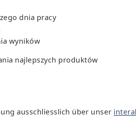
zego dnia pracy
:
nia wyników
ania najlepszych produktów
bung ausschliesslich über unser
inter