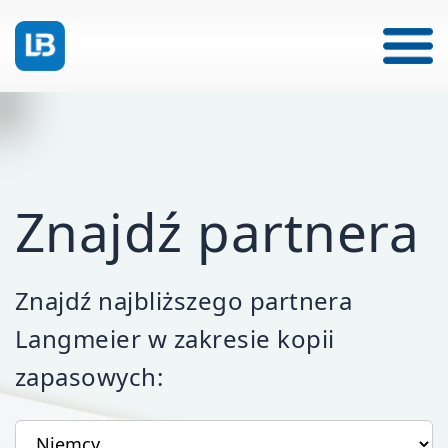
Znajdź partnera
Znajdź najbliższego partnera
Langmeier w zakresie kopii
zapasowych:
Twój kraj
Twój kod pocztowy