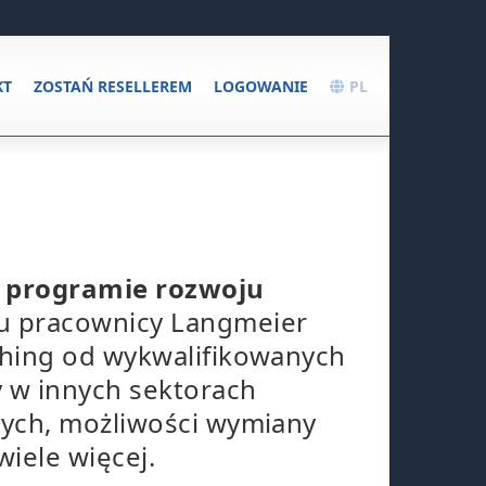
KT
ZOSTAŃ RESELLEREM
LOGOWANIE
PL
m
programie rozwoju
u pracownicy Langmeier
ching od wykwalifikowanych
 w innych sektorach
zych, możliwości wymiany
wiele więcej.