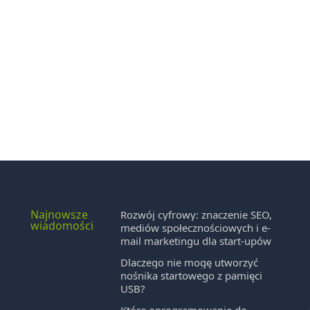
Najnowsze
w
Rozwój cyfrowy: znaczenie SEO,
wiadomości
mediów społecznościowych i e-
mail marketingu dla start-upów
Dlaczego nie mogę utworzyć
nośnika startowego z pamięci
USB?