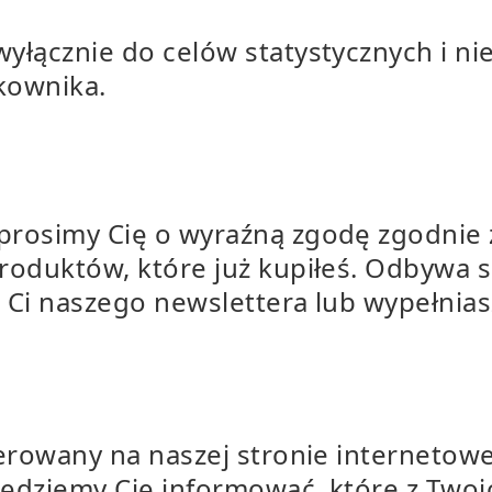
yłącznie do celów statystycznych i ni
tkownika.
rosimy Cię o wyraźną zgodę zgodnie z
roduktów, które już kupiłeś. Odbywa s
 Ci naszego newslettera lub wypełnias
ferowany na naszej stronie internetow
będziemy Cię informować, które z Two