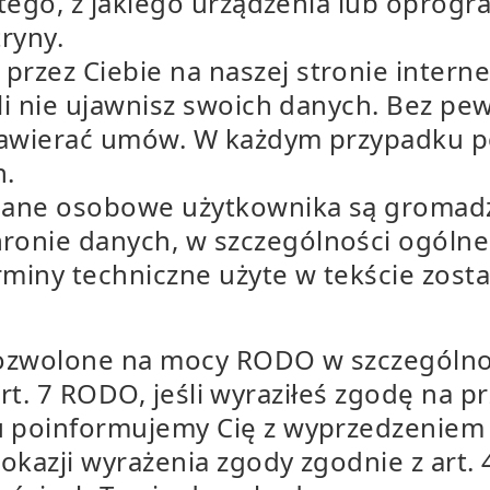
d tego, z jakiego urządzenia lub oprog
ryny.
rzez Ciebie na naszej stronie intern
eśli nie ujawnisz swoich danych. Bez 
 zawierać umów. W każdym przypadku p
h.
j dane osobowe użytkownika są groma
ronie danych, w szczególności ogólne
miny techniczne użyte w tekście zosta
dozwolone na mocy RODO w szczególnoś
 i art. 7 RODO, jeśli wyraziłeś zgodę na
 poinformujemy Cię z wyprzedzeniem 
 okazji wyrażenia zgody zgodnie z art