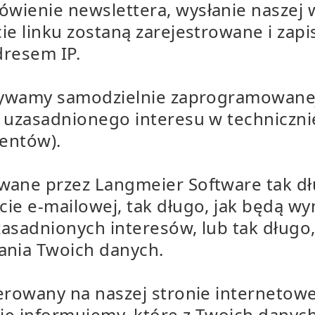
wienie newslettera, wysłanie naszej w
ie linku zostaną zarejestrowane i zap
dresem IP.
żywamy samodzielnie zaprogramowanej 
 uzasadnionego interesu w techniczn
ientów).
ane przez Langmeier Software tak dł
cie e-mailowej, tak długo, jak będą w
zasadnionych interesów, lub tak długo
nia Twoich danych.
ferowany na naszej stronie internetow
ię informujemy, które z Twoich danyc