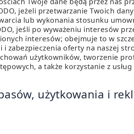
znościach Twoje dane będą przez nas p
b RODO, jeżeli przetwarzanie Twoich da
awarcia lub wykonania stosunku umow
f RODO, jeśli po wyważeniu interesów p
onych interesów; obejmuje to w szcze
ji i zabezpieczenia oferty na naszej st
zachowań użytkowników, tworzenie prof
ępowych, a także korzystanie z usłu
pasów, użytkowania i rek