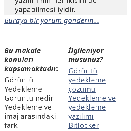
yazılımının her ikisini de
yapabilmesi iyidir.
Buraya bir yorum gönderin...
Bu makale
İlgileniyor
konuları
musunuz?
kapsamaktadır:
Görüntü
Görüntü
yedekleme
Yedekleme
çözümü
Görüntü nedir
Yedekleme ve
Yedekleme ve
yedekleme
imaj arasındaki
yazılımı
fark
Bitlocker