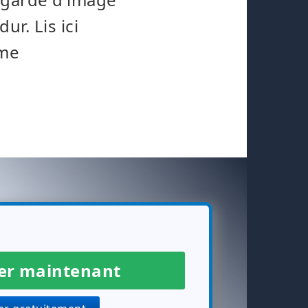
r. Lis ici
ème
r maintenant