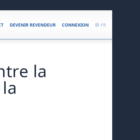
CT
DEVENIR REVENDEUR
CONNEXION
FR
ntre la
 la