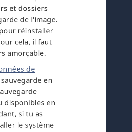
ers et dossiers
garde de l'image.
our réinstaller
ur cela, il faut
urs amorçable.
onnées de
e sauvegarde en
 sauvegarde
u disponibles en
ant, si tu as
aller le système