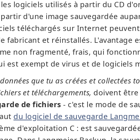
 les logiciels utilisés à partir du CD d'
 à partir d'une image sauvegardée aupa
iciels téléchargés sur Internet peuvent
e fabricant et réinstallés. L'avantage 
me non fragmenté, frais, qui fonction
i est exempt de virus et de logiciels m
s
données que tu as créées et collectées t
fichiers et téléchargements,
doivent êtr
arde de fichiers
- c'est le mode de s
faut
du logiciel de sauvegarde Langme
ème d'exploitation C : est sauvegardée 
age. Dans Langmeier Backup, la sauv