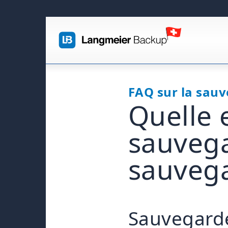
FAQ sur la sau
Quelle e
sauvega
sauvega
Sauvegarde