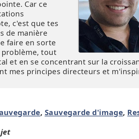
pointe. Car ce
cations
te, c'est que tes
s de manière
de faire en sorte
 problème, tout
tal et en se concentrant sur la croissa
 sont mes principes directeurs et m'insp
auvegarde
,
Sauvegarde d'image
,
Re
jet