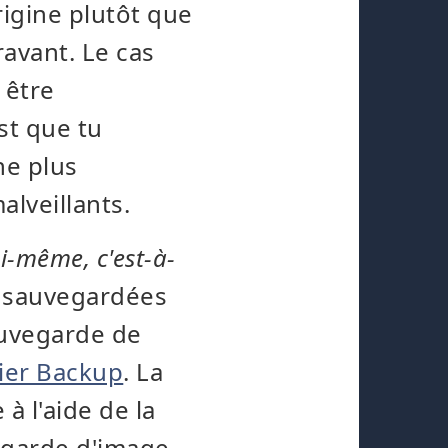
origine plutôt que
ravant. Le cas
 être
est que tu
ne plus
alveillants.
oi-même, c'est-à-
e sauvegardées
auvegarde de
ier Backup
. La
à l'aide de la
egarde d'image