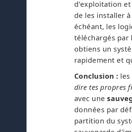
d'exploitation et
de les installer
échéant, les log
téléchargés par l
obtiens un systè
rapidement et qu
Conclusion :
le
dire tes propres 
avec une
sauveg
données par dé
partition du syst
sauvegarde d'im