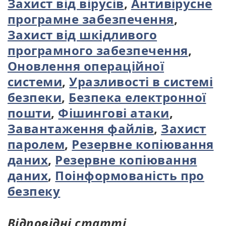
Захист від вірусів
,
Антивірусне
програмне забезпечення
,
Захист від шкідливого
програмного забезпечення
,
Оновлення операційної
системи
,
Уразливості в системі
безпеки
,
Безпека електронної
пошти
,
Фішингові атаки
,
Завантаження файлів
,
Захист
паролем
,
Резервне копіювання
даних
,
Резервне копіювання
даних
,
Поінформованість про
безпеку
Відповідні статті