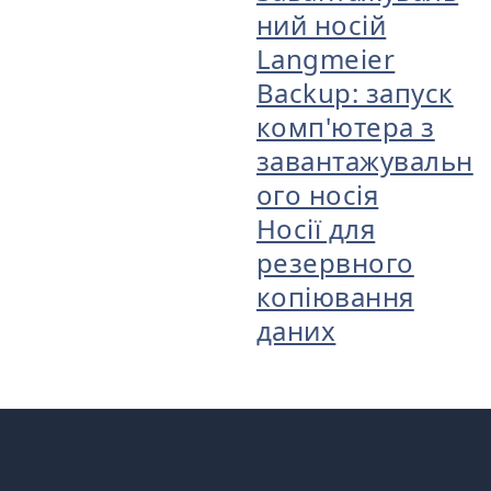
ний носій
Langmeier
Backup: запуск
комп'ютера з
завантажувальн
ого носія
Носії для
резервного
копіювання
даних