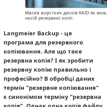
Масив жорстких дисків RAID як мо
носій резервної копії.
Langmeier Backup - це
програма для резервного
копіювання. Але що таке
резервна копія? І як зробити
резервну копію правильно і
професійно? В обробці даних
термін "резервне копіювання"
є синонімом терміну "резервна
копія". Однак одна копія файлу