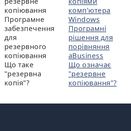
резервне
копіями
копіювання
комп'ютера
Програмне
Windows
забезпечення
Програмні
для
рішення для
резервного
порівняння
копіювання
aBusiness
Що таке
Що означає
"резервна
"резервне
копія"?
копіювання"?