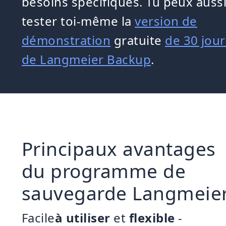
besoins spécifiques. Tu peux auss
tester toi-même la
version de
démonstration
gratuite
de 30 jour
de Langmeier Backup
.
Principaux avantages
du programme de
sauvegarde Langmeie
Facile
à utiliser
et
flexible
-