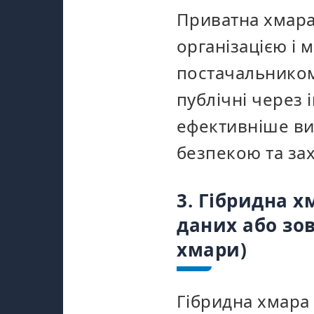
Приватна хмара
організацією і 
постачальником 
публічні через 
ефективніше ви
безпекою та за
3. Гібридна 
даних або зо
хмари)
Гібридна хмара 