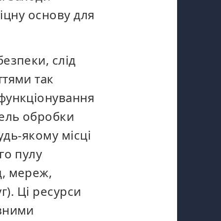
міцну основу для
езпеки, слід
ттями так
функціонування
дель обробки
удь-якому місці
го пулу
, мереж,
г). Ці ресурси
ивними