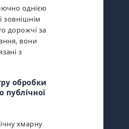
ключно однією
 і зовнішнім
то дорожчі за
вання, вони
зані з
тру обробки
о публічної
лічну хмарну