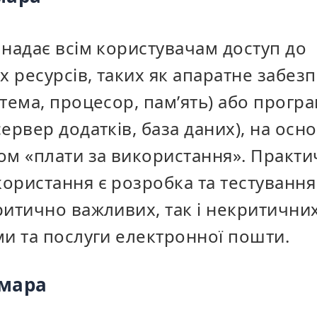
 надає всім користувачам доступ до
 ресурсів, таких як
апаратне забез
тема, процесор, пам’ять) або прогр
ервер додатків, база даних), на осн
ом «плати за використання». Практ
ористання є розробка та тестування 
итично важливих, так і некритичних
ми та послуги електронної пошти.
хмара