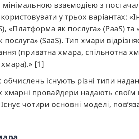
з мінімальною взаємодією з постача
користовувати у трьох варіантах: «І
aS), «Платформа як послуга» (PaaS) т
 послуга» (SaaS). Тип хмари відрізн
ання (приватна хмара, спільнотна хм
хмара).» [1]
 обчислень існують різні типи надан
 хмарні провайдери надають своїм
 Існує чотири основні моделі, пов’я
мара