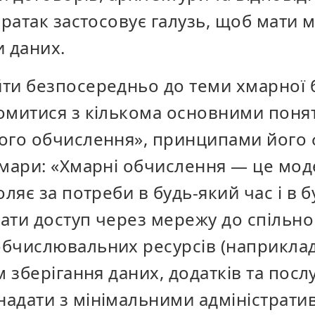
ератак застосовує галузь, щоб мати 
и даних.
ти безпосередньо до теми хмарної б
омитися з кількома основними поня
ого обчислення», принципами його 
хмари: «Хмарні обчислення — це мо
оляє за потреби в будь-який час і в б
ати доступ через мережу до спільно
бчислювальних ресурсів (наприклад
м зберігання даних, додатків та послу
адати з мінімальними адміністрат