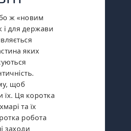
або ж «новим
к і для держави
являється
астина яких
осуються
тичність.
му, щоб
и їх. Ця коротка
марі та їх
оротка робота
ні заходи