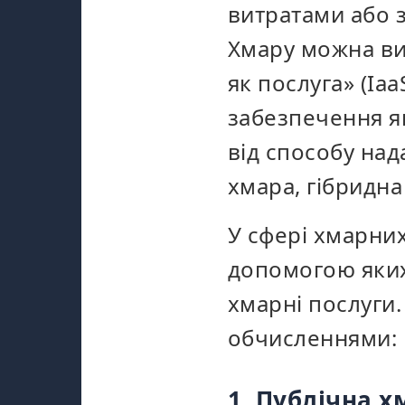
витратами або 
Хмару можна ви
як послуга» (Ia
забезпечення як
від способу над
хмара, гібридна 
У сфері хмарних
допомогою яких
хмарні послуги.
обчисленнями:
1. Публічна х