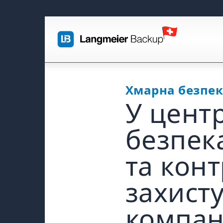
Хмарна безпе
У центр
безпека
та конт
захист
компані