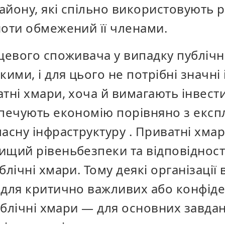
айону, які спільно використовують р
ноти обмежений її членами.
нцевого споживача у випадку публіч
ими, і для цього не потрібні значні 
атні хмари, хоча й вимагають
інвести
зпечують
економію
порівняно з експ
ласну інфраструктуру
. Приватні хма
вищий
рівень
безпеки та
відповіднос
блічні хмари. Тому деякі організаці
 для критично важливих або конфід
публічні хмари — для основних завдан