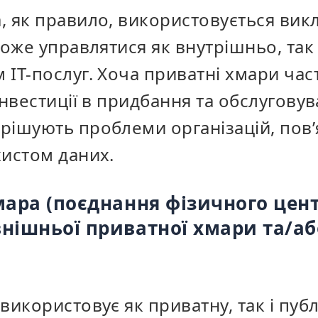
, як правило, використовується ви
може управлятися як внутрішньо, так
ІТ-послуг. Хоча приватні хмари час
інвестиції в придбання та обслугову
рішують проблеми організацій, пов’я
хистом даних.
хмара (поєднання фізичного цен
внішньої приватної хмари та/аб
використовує як приватну, так і пуб