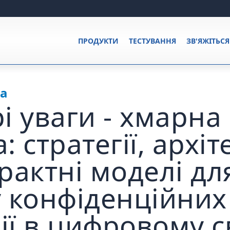
ПРОДУКТИ
ТЕСТУВАННЯ
ЗВ'ЯЖІТЬС
ка
і уваги - хмарна
: стратегії, архі
рактні моделі дл
у конфіденційних
ї в цифровому св