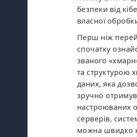
безпеки від кіб
власної обробк
Перш ніж перей
спочатку ознай
званого «хмарн
та структурою 
даних, яка дозв
зручно отримув
настроюваних о
серверів, систе
можна швидко н