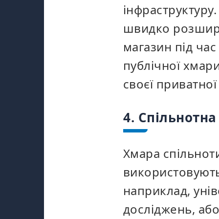
інфраструктуру
швидко розширю
магазин під ча
публічної хмар
своєї приватної
4. Спільнотна
Хмара спільноти
використовують
наприклад, уні
досліджень, або