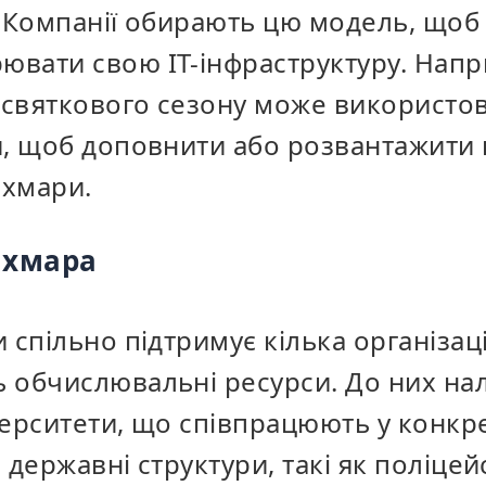
. Компанії обирають цю модель, щоб
вати свою ІТ-інфраструктуру. Напри
с святкового сезону може використо
и, щоб доповнити або розвантажити 
 хмари.
 хмара
 спільно підтримує кілька організаці
 обчислювальні ресурси. До них на
верситети, що
співпрацюють
у конкр
 державні структури, такі як поліцейс