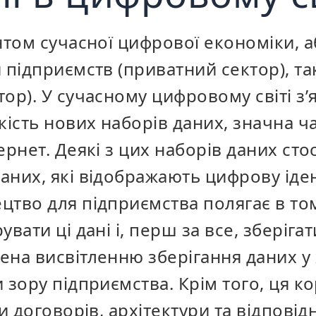
нтом сучасної цифрової економіки, 
 підприємств (приватний сектор), та
ор). У сучасному цифровому світі з’
кість нових наборів даних, значна ч
ернет. Деякі з цих наборів даних ст
аних, які відображають цифрову іден
цтво для підприємства полягає в то
вати ці дані і, перш за все, зберігат
на висвітленню зберігання даних у х
 зору підприємства. Крім того, ця к
и договорів, архітектури та відповід