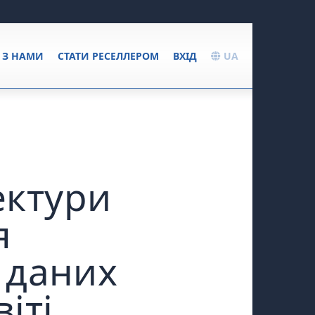
Я З НАМИ
СТАТИ РЕСЕЛЛЕРОМ
ВХІД
UA
тектури
я
 даних
іті