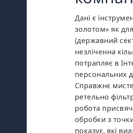
Дані є інструме
золотом» як для
(державний сект
незліченна кіль
потрапляє в Інт
персональних д
Справжнє мисте
ретельно фільтру
робота присвяче
обробки з точки
показує, які вид