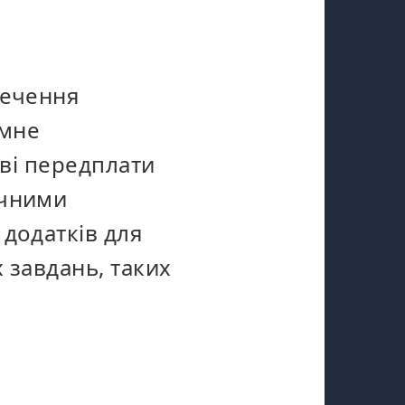
печення
амне
ові передплати
ичними
додатків для
 завдань, таких