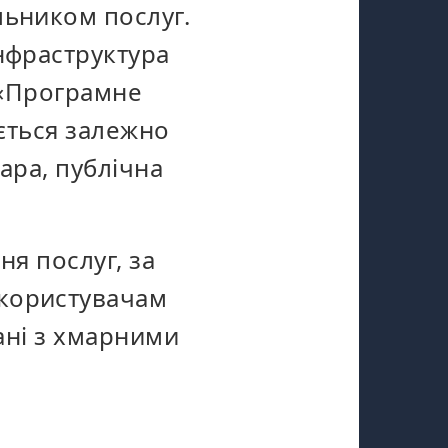
льником послуг.
нфраструктура
а «Програмне
яється залежно
ара, публічна
ня послуг, за
 користувачам
зані з хмарними