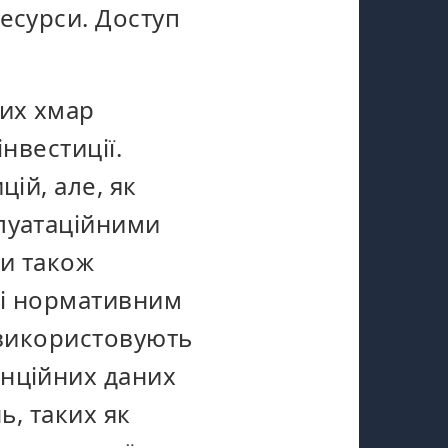
есурси. Доступ
них хмар
інвестиції.
цій, але,
як
луатаційними
ри також
ті нормативним
ї використовують
енційних даних
ь, таких як