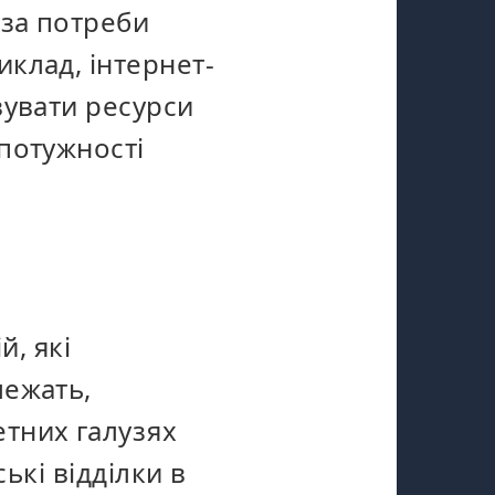
 за потреби
клад, інтернет-
вувати ресурси
потужності
й, які
лежать,
етних
галузях
ькі відділки в