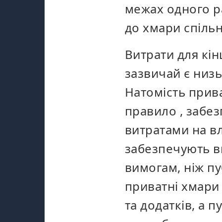
межах одного р
до хмари спіль
Витрати для кі
зазвичай є низьк
Натомість прив
правило
, забе
витратами на в
забезпечують 
вимогам, ніж пу
приватні хмари
та додатків, а 