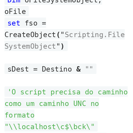
oFile
set
fso =
CreateObject
(
"
Scripting.File
SystemObject
"
)
sDest = Destino
&
""
'O script precisa do caminho
como um caminho UNC no
formato
"\\localhost\c$\bck\"