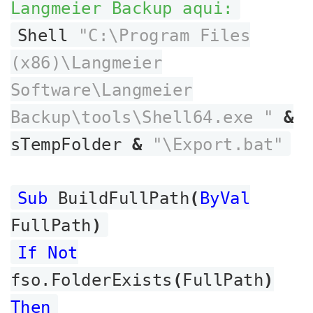
Langmeier Backup aqui:
Shell
"C:\Program Files
(x86)\Langmeier
Software\Langmeier
Backup\tools\Shell64.exe "
&
sTempFolder
&
"\Export.bat"
Sub
BuildFullPath
(
ByVal
FullPath
)
If Not
fso.FolderExists
(
FullPath
)
Then