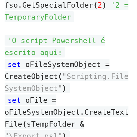
fso.GetSpecialFolder
(
2
)
'2 =
TemporaryFolder
'O script Powershell é
escrito aqui:
set
oFileSystemObject =
CreateObject
(
"Scripting.File
SystemObject"
)
set
oFile =
oFileSystemObject.CreateText
File
(
sTempFolder
&
"\Export.ps1"
)