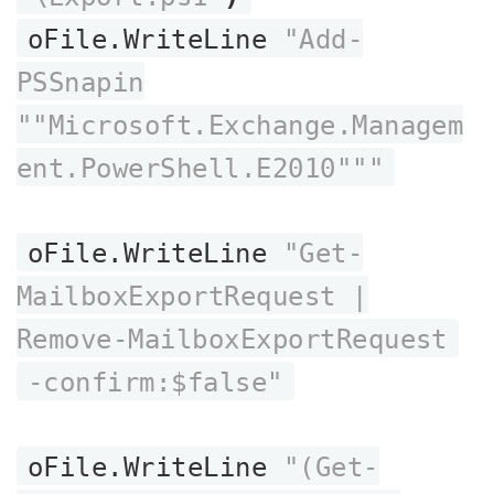
oFile.WriteLine
"Add-
PSSnapin
""Microsoft.Exchange.Managem
ent.PowerShell.E2010"""
oFile.WriteLine
"Get-
MailboxExportRequest |
Remove-MailboxExportRequest
-confirm:$false"
oFile.WriteLine
"(Get-