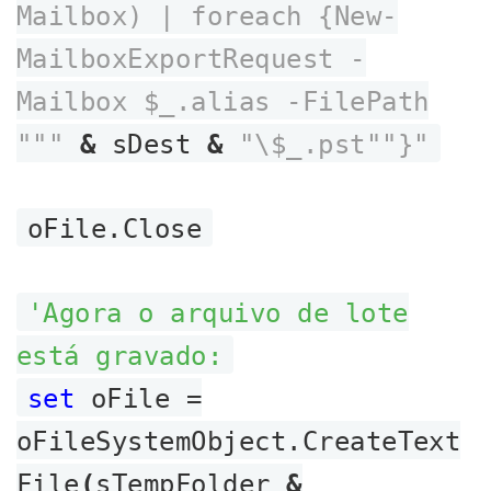
Mailbox) | foreach {New-
MailboxExportRequest -
Mailbox $_.alias -FilePath
"""
&
sDest
&
"\$_.pst""}"
oFile.Close
'Agora o arquivo de lote
está gravado:
set
oFile =
oFileSystemObject.CreateText
File
(
sTempFolder
&