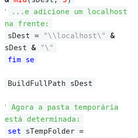
'
...e adicione um localhost
na frente:
sDest =
"\\localhost\"
&
sDest
&
"\"
fim se
BuildFullPath sDest
'
Agora a pasta temporária
está determinada:
set
sTempFolder =