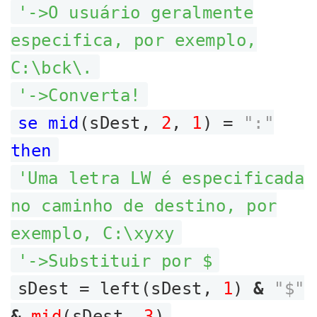
'->O usuário geralmente
especifica, por exemplo,
C:\bck\.
'->Converta!
se mid
(sDest,
2
,
1
) =
":"
then
'Uma letra LW é especificada
no caminho de destino, por
exemplo, C:\xyxy
'->Substituir por $
sDest = left(sDest,
1
)
&
"$"
&
mid
(sDest,
3
)