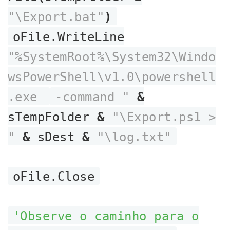
"\Export.bat"
)
oFile.WriteLine
"%SystemRoot%\System32\Windo
wsPowerShell\v1.0\powershell
.exe
-command "
&
sTempFolder
&
"\Export.ps1 >
"
&
sDest
&
"\log.txt"
oFile.Close
'Observe o caminho para o