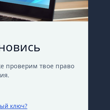
новись
е проверим твое право
ия.
ный ключ?