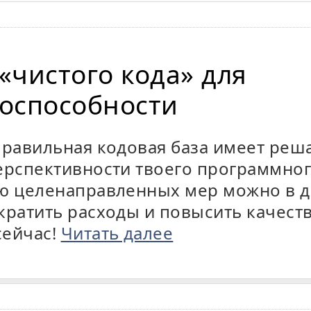
«чистого кода» для
оспособности
правильная кодовая база имеет ре
ерспективности твоего программно
ью целенаправленных мер можно в 
кратить расходы и повысить качеств
сейчас!
Читать далее