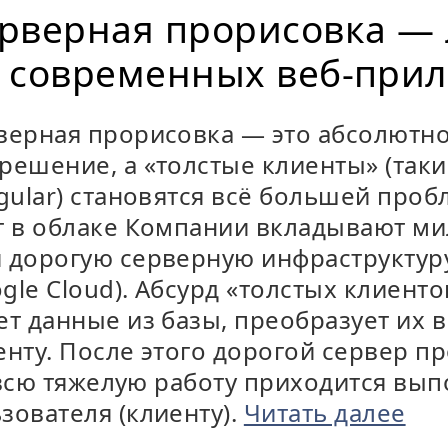
ерверная прорисовка —
 современных веб-при
верная прорисовка — это абсолютн
решение, а «толстые клиенты» (так
gular) становятся всё большей пробл
т в облаке Компании вкладывают м
 дорогую серверную инфраструктуру
ogle Cloud). Абсурд «толстых клиенто
т данные из базы, преобразует их в
енту. После этого дорогой сервер п
 всю тяжелую работу приходится вып
зователя (клиенту).
Читать далее