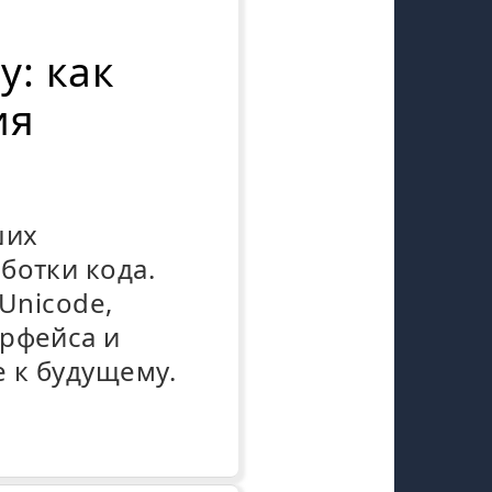
у: как
ия
ших
ботки кода.
Unicode,
ерфейса и
 к будущему.