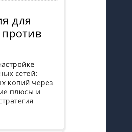
ия для
 против
настройке
ных сетей:
ых копий через
кие плюсы и
стратегия