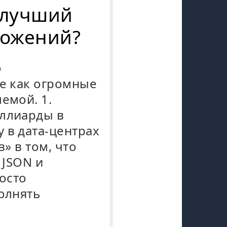
 лучший
ложений?
о
ие как огромные
емой. 1.
иллиарды в
 в дата-центрах
в» в том, что
 JSON и
росто
олнять