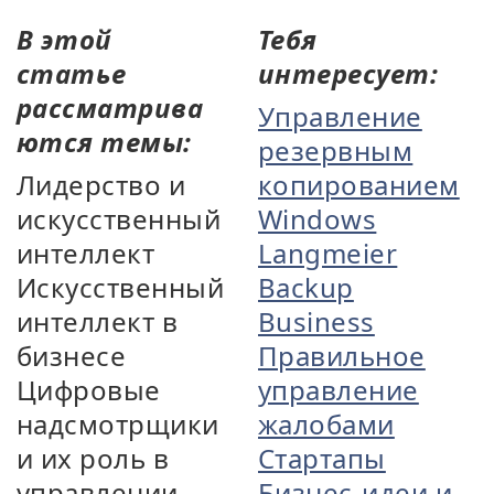
В этой
Тебя
статье
интересует:
рассматрива
Управление
ются темы:
резервным
Лидерство и
копированием
искусственный
Windows
интеллект
Langmeier
Искусственный
Backup
интеллект в
Business
бизнесе
Правильное
Цифровые
управление
надсмотрщики
жалобами
и их роль в
Стартапы
управлении
Бизнес-идеи и