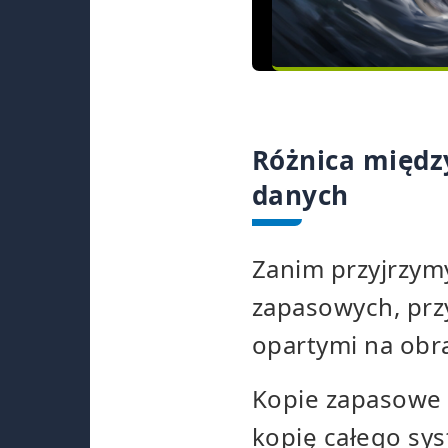
Różnica międz
danych
Zanim przyjrzym
zapasowych, prz
opartymi na obra
Kopie zapasowe
kopię całego sys