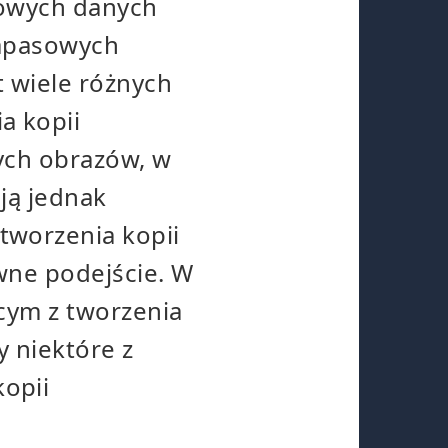
sowych danych
zapasowych
t wiele różnych
a kopii
ych obrazów, w
ją jednak
worzenia kopii
wne podejście. W
ącym z tworzenia
y niektóre z
opii