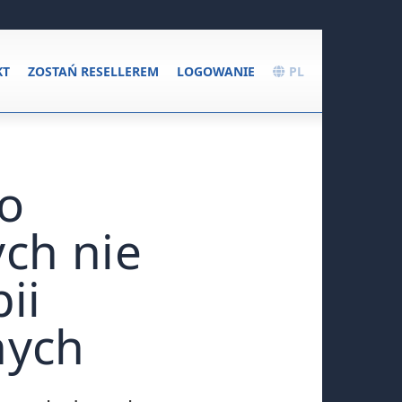
KT
ZOSTAŃ RESELLEREM
LOGOWANIE
PL
o
ch nie
ii
nych