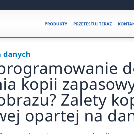
PRODUKTY
PRZETESTUJ TERAZ
KONTA
a danych
oprogramowanie d
ia kopii zapasowy
obrazu? Zalety kop
ej opartej na da