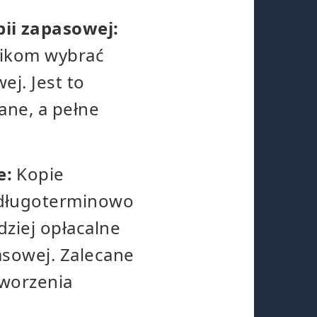
ii zapasowej:
nikom wybrać
ej. Jest to
ane, a pełne
e:
Kopie
 długoterminowo
dziej opłacalne
asowej. Zalecane
worzenia