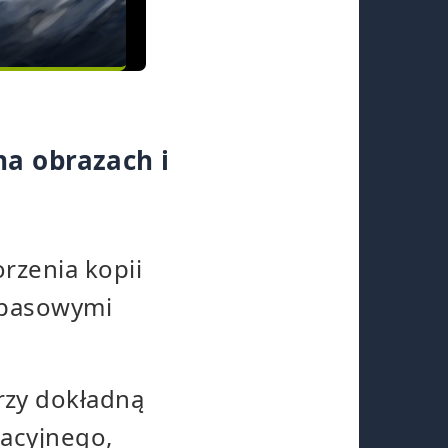
a obrazach i
rzenia kopii
zapasowymi
rzy dokładną
racyjnego,