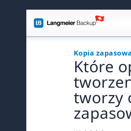
Kopia zapasow
Które 
tworzen
tworzy 
zapasow