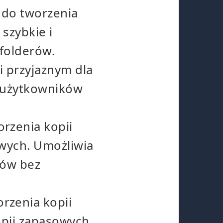
 do tworzenia
szybkie i
folderów.
i przyjaznym dla
a użytkowników
rzenia kopii
wych. Umożliwia
rów bez
rzenia kopii
opii zapasowych