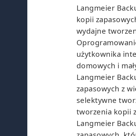
Langmeier Backu
kopii zapasowych
wydajne tworzen
Oprogramowanie c
użytkownika inte
domowych i mały
Langmeier Backu
zapasowych z wi
selektywne twor
tworzenia kopii
Langmeier Backu
zapasowych, któ