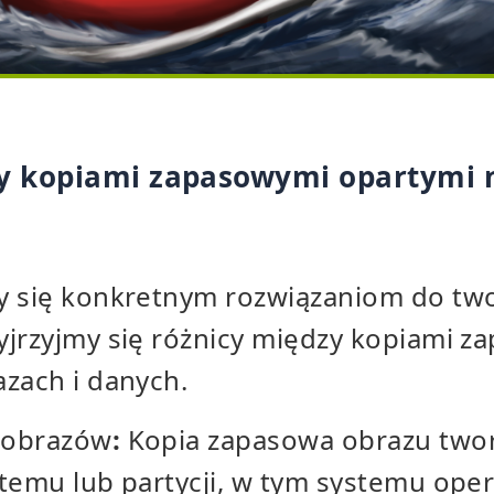
y kopiami zapasowymi opartymi n
y się konkretnym rozwiązaniom do two
yjrzyjmy się różnicy między kopiami 
zach i danych.
 obrazów
:
Kopia zapasowa obrazu two
temu lub partycji, w tym systemu ope