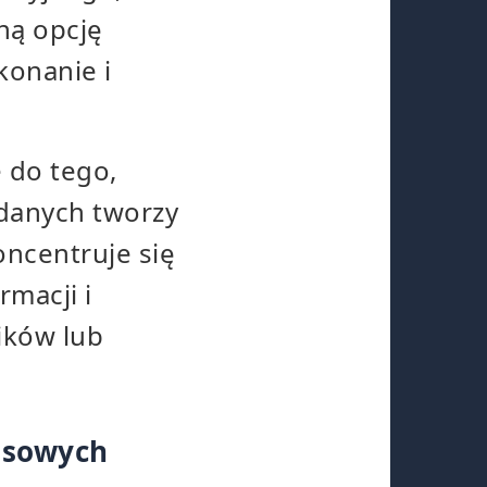
ną opcję
konanie i
 do tego,
 danych tworzy
oncentruje się
macji i
ików lub
asowych