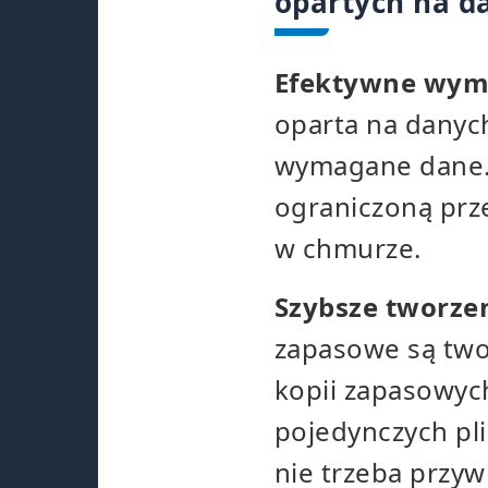
opartych na d
Efektywne wyma
oparta na danyc
wymagane dane. 
ograniczoną prz
w chmurze.
Szybsze tworzen
zapasowe są two
kopii zapasowych
pojedynczych pli
nie trzeba przyw