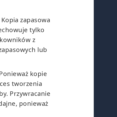
Kopia zapasowa
echowuje tylko
tkowników z
 zapasowych lub
 Ponieważ kopie
oces tworzenia
oby. Przywracanie
ydajne, ponieważ