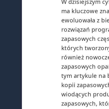
W dzisiejszym c
ma kluczowe zna
ewoluowała z bie
rozwiązań progr
zapasowych częs
których tworzony
również nowocze
zapasowych opar
tym artykule na 
kopii zapasowych
wiodących prod
zapasowych, któ