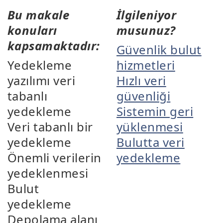
Bu makale
İlgileniyor
konuları
musunuz?
kapsamaktadır:
Güvenlik bulut
Yedekleme
hizmetleri
yazılımı veri
Hızlı veri
tabanlı
güvenliği
yedekleme
Sistemin geri
Veri tabanlı bir
yüklenmesi
yedekleme
Bulutta veri
Önemli verilerin
yedekleme
yedeklenmesi
Bulut
yedekleme
Depolama alanı