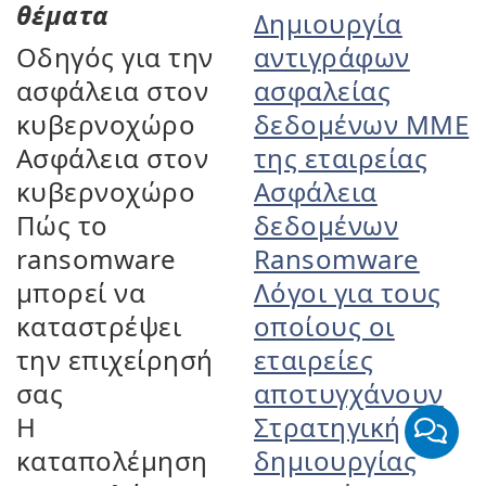
θέματα
Δημιουργία
Οδηγός για την
αντιγράφων
ασφάλεια στον
ασφαλείας
κυβερνοχώρο
δεδομένων ΜΜΕ
Ασφάλεια στον
της εταιρείας
κυβερνοχώρο
Ασφάλεια
Πώς το
δεδομένων
ransomware
Ransomware
μπορεί να
Λόγοι για τους
καταστρέψει
οποίους οι
την επιχείρησή
εταιρείες
σας
αποτυγχάνουν
Η
Στρατηγική
καταπολέμηση
δημιουργίας