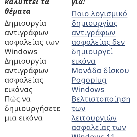
καλύπτει τα
για:
θέματα
Ποιο λογισμικό
Δημιουργία
δημιουργίας
αντιγράφων
αντιγράφων
ασφαλείας των
ασφαλείας δεν
Windows
δημιουργεί
Δημιουργία
εικόνα
αντιγράφων
Μονάδα δίσκου
ασφαλείας
Pogoplug
εικόνας
Windows
Πώς να
Βελτιστοποίηση
δημιουργήσετε
των
μια εικόνα
λειτουργιών
ασφαλείας των
Windows 11