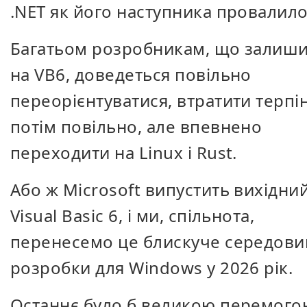
.NET як його наступника провалило
Багатьом розробникам, що залиш
на VB6, доведеться повільно
переорієнтуватися, втратити терпін
потім повільно, але впевнено
переходити на Linux і Rust.
Або ж Microsoft випустить вихідни
Visual Basic 6, і ми, спільнота,
перенесемо це блискуче середов
розробки для Windows у 2026 рік.
Останнє було б великою перемого