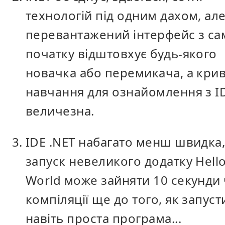
технологій під одним дахом, ал
перевантажений інтерфейс з са
початку відштовхує будь-якого
новачка або перемикача, а кри
навчання для ознайомлення з I
величезна.
IDE .NET набагато менш швидка,
запуск невеликого додатку Hell
World може зайняти 10 секунди 
компіляції ще до того, як запуст
навіть проста програма...