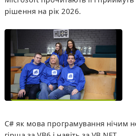
рішення на рік 2026.
C# як мова програмування нічим н
гірша за VB6 і навіть за VB.NET.