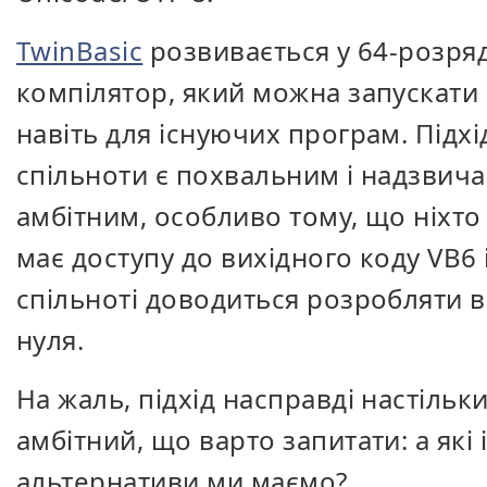
TwinBasic
розвивається у 64-розря
компілятор, який можна запускати
навіть для існуючих програм. Підхі
спільноти є похвальним і надзвич
амбітним, особливо тому, що ніхто
має доступу до вихідного коду VB6 
спільноті доводиться розробляти в
нуля.
На жаль, підхід насправді настільк
амбітний, що варто запитати: а які 
альтернативи ми маємо?