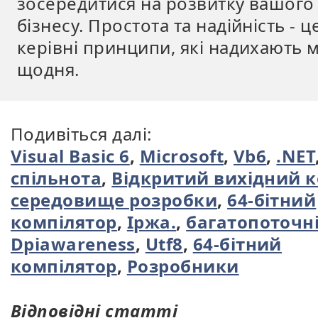
зосередитися на розвитку вашого
бізнесу. Простота та надійність - ц
керівні принципи, які надихають 
щодня.
Подивіться далі:
Visual Basic 6
,
Microsoft
,
Vb6
,
.NET
спільнота
,
Відкритий вихідний 
середовище розробки
,
64-бітний
компілятор
,
Іржа.
,
багатопоточн
Dpiawareness
,
Utf8
,
64-бітний
компілятор
,
Розробники
Відповідні статті