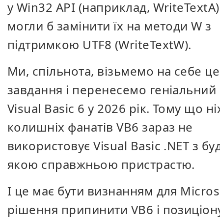
у Win32 API (наприклад, WriteTextA)
могли б замінити їх на методи W з
підтримкою UTF8 (WriteTextW).
Ми, спільнота, візьмемо на себе це
завдання і перенесемо геніальний 
Visual Basic 6 у 2026 рік. Тому що ні
колишніх фанатів VB6 зараз не
використовує Visual Basic .NET з бу
якою справжньою пристрастю.
І це має бути визнанням для Micros
рішення припинити VB6 і позиціон