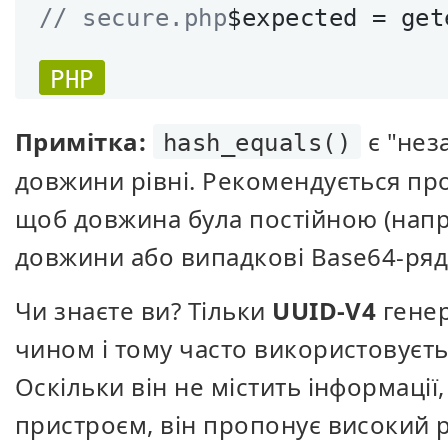
// secure.php
$expected = get
PHP
Примітка:
є "нез
hash_equals()
довжини рівні. Рекомендується пр
щоб довжина була постійною (напр
довжини або випадкові Base64-ряд
Чи знаєте ви? Тільки
UUID-V4
генер
чином і тому часто використовуєт
Оскільки він не містить інформації,
пристроєм, він пропонує високий р