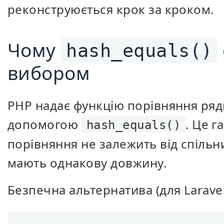
реконструюється крок за кроком.
Чому
hash_equals()
вибором
PHP надає функцію порівняння рядк
допомогою
. Це г
hash_equals()
порівняння не залежить від спільн
мають однакову довжину.
Безпечна альтернатива (для Laravel