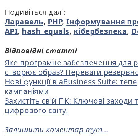
Подивіться далі:
Ларавель
,
PHP
,
Інформування пр
API
,
hash_equals
,
кібербезпека
,
D
Відповідні статті
Яке програмне забезпечення для 
створює образ? Переваги резервно
Нові функції в aBusiness Suite: те
кампаніями
Захистіть свій ПК: Ключові заходи 
цифрового світу!
Залишити коментар тут...