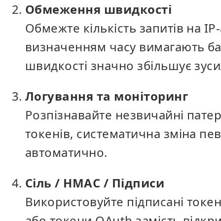
Обмеження швидкості
Обмежте кількість запитів на IP-
визначенням часу вимагають б
швидкості значно збільшує зуси
Логування та моніторинг
Розпізнавайте незвичайні патер
токенів, систематична зміна пев
автоматично.
Сіль / HMAC / Підписи
Використовуйте підписані токе
або токени OAuth замість відк