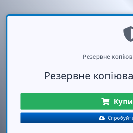
Резервне копіюв
Резервне копіюв
Купи
Спробуйте