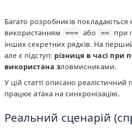
Багато розробників покладаються 
використанням
або
при п
===
==
інших секретних рядків. На перший
але є підступ:
різниця в часі при 
використана з
ловмисниками.
У цій статті описано реалістичний
працює атака на синхронізацію.
Реальний сценарій (с