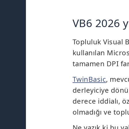
VB6 2026 y
Topluluk Visual 
kullanılan Micros
tamamen DPI fark
TwinBasic
, mevcu
derleyiciye dönü
derece iddialı, 
olmadığı ve toplu
Ne yazık ki bu y