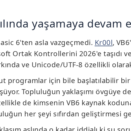
ılında yaşamaya devam e
Basic 6'ten asla vazgeçmedi.
Kr00l
, VB6'
oft Ortak Kontrollerini 2026'e taşıdı ve
ında ve Unicode/UTF-8 özellikli olarak
t programlar için bile başlatılabilir bir
şüyor. Topluluğun yaklaşımı övgüye d
özellikle de kimsenin VB6 kaynak kodun
luğun her şeyi sıfırdan geliştirmesi ger
aklaşım aslında o kadar iddialı ki şu s