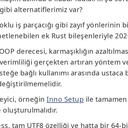
ibi alternatiflerimiz var?
klu iş parçacığı gibi zayıf yönlerinin b
etlenebilen ek Rust bileşenleriyle 2026
 OOP derecesi, karmaşıklığın azaltılması
rimliliği gerçekten artıran yöntem ve
 isteğe bağlı kullanımı arasında ustaca 
eğiştirilmemelidir.
leyici, örneğin
Inno Setup
ile tamamen
e oluşturulmalıdır.
, tam UTF8 özelliği ve hatta bir 64-bit