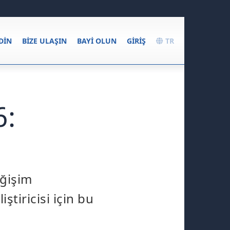
DIN
BIZE ULAŞIN
BAYI OLUN
GIRIŞ
TR
6:
eğişim
ştiricisi için bu