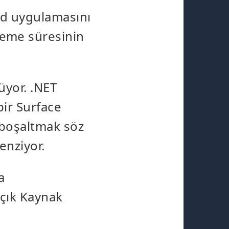
ld uygulamasını
leme süresinin
üyor. .NET
bir Surface
ı boşaltmak söz
enziyor.
a
 Açık Kaynak