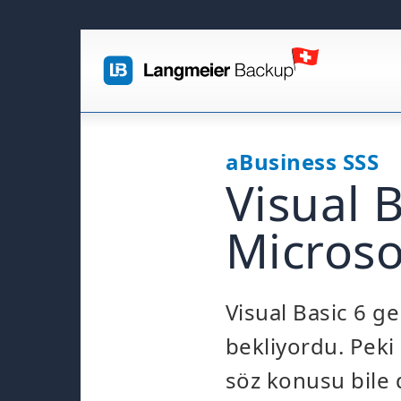
aBusiness SSS
Visual B
Microsof
Visual Basic 6 gel
bekliyordu. Peki 
söz konusu bile 