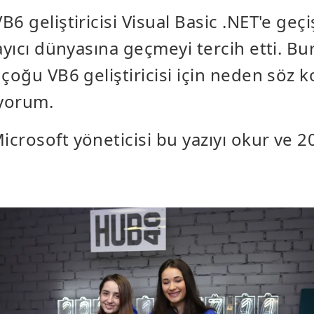
6 geliştiricisi Visual Basic .NET'e ge
rayıcı dünyasına geçmeyi tercih etti. B
 çoğu VB6 geliştiricisi için neden söz 
ıyorum.
rosoft yöneticisi bu yazıyı okur ve 202