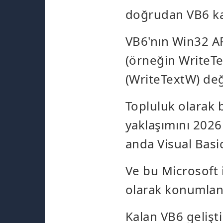
doğrudan VB6 kay
VB6'nın Win32 AP
(örneğin WriteTe
(WriteTextW) deği
Topluluk olarak b
yaklaşımını 2026 
anda Visual Basic
Ve bu Microsoft i
olarak konumland
Kalan VB6 gelişti