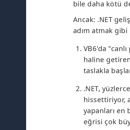
bile daha kötü de
Ancak: .NET geliş
adım atmak gibi h
VB6'da "canlı
haline getire
taslakla başl
.NET, yüzlerce 
hissettiriyor,
yapanları en 
eğrisi çok bü