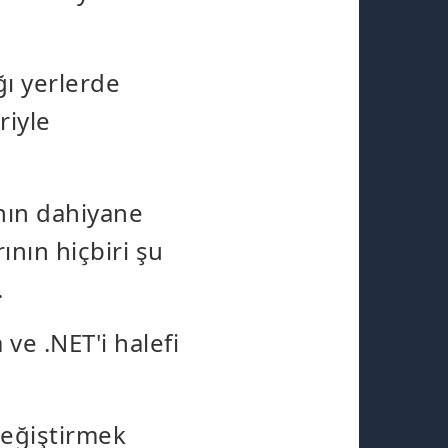
ğı yerlerde
riyle
'nın dahiyane
ının hiçbiri şu
.
 ve .NET'i halefi
değiştirmek