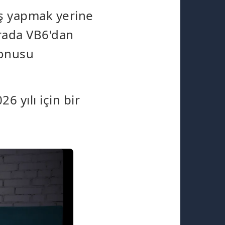
çiş yapmak yerine
urada VB6'dan
konusu
6 yılı için bir