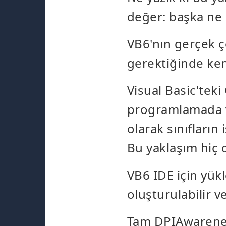
değer: başka ne g
VB6'nın gerçek ço
gerektiğinde ken
Visual Basic'teki
programlamada ve
olarak sınıfların
Bu yaklaşım hiç d
VB6 IDE için yük
oluşturulabilir v
Tam DPIAwareness