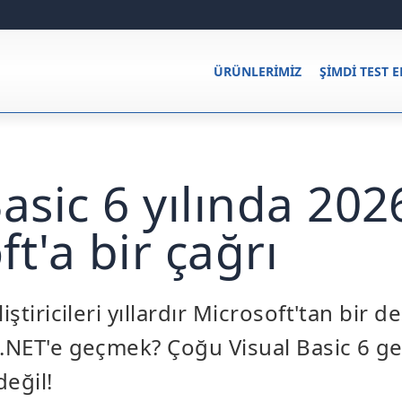
ÜRÜNLERIMIZ
ŞIMDI TEST E
asic 6 yılında 202
t'a bir çağrı
iştiricileri yıllardır Microsoft'tan bir d
.NET'e geçmek? Çoğu Visual Basic 6 geli
değil!