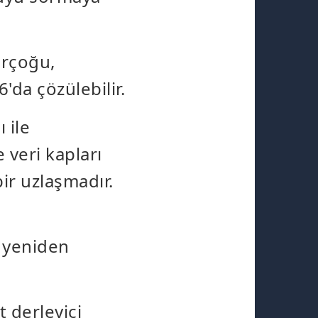
irçoğu,
'da çözülebilir.
 ile
 veri kapları
bir uzlaşmadır.
 yeniden
 derleyici