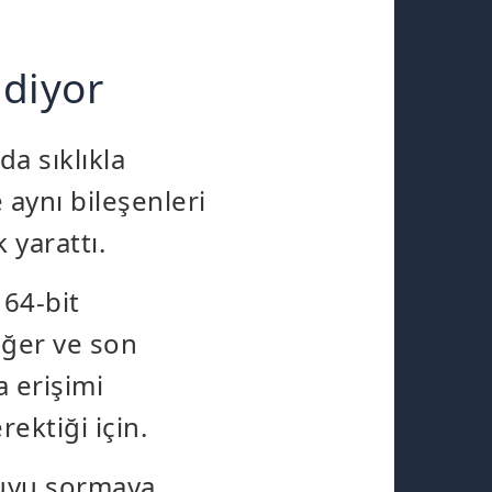
diyor
da sıklıkla
 aynı bileşenleri
 yarattı.
 64-bit
eğer ve son
a erişimi
ektiği için.
oruyu sormaya