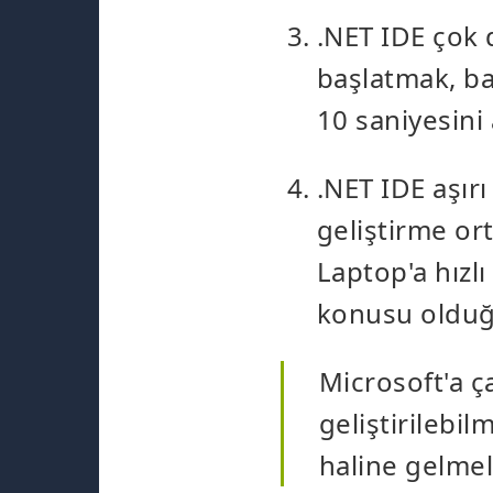
.NET IDE çok 
başlatmak, b
10 saniyesini a
.NET IDE aşır
geliştirme or
Laptop'a hızl
konusu olduğu
Microsoft'a ç
geliştirilebil
haline gelmeli