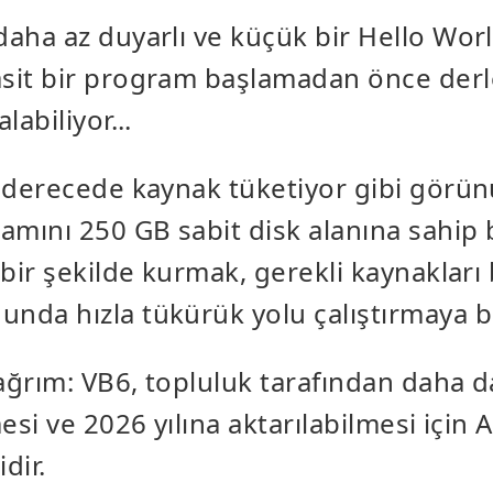
daha az duyarlı ve küçük bir Hello Wor
asit bir program başlamadan önce der
labiliyor...
ı derecede kaynak tüketiyor gibi görün
tamını 250 GB sabit disk alanına sahip 
ı bir şekilde kurmak, gerekli kaynaklar
nda hızla tükürük yolu çalıştırmaya b
ağrım: VB6, topluluk tarafından daha d
mesi ve 2026 yılına aktarılabilmesi için
dir.