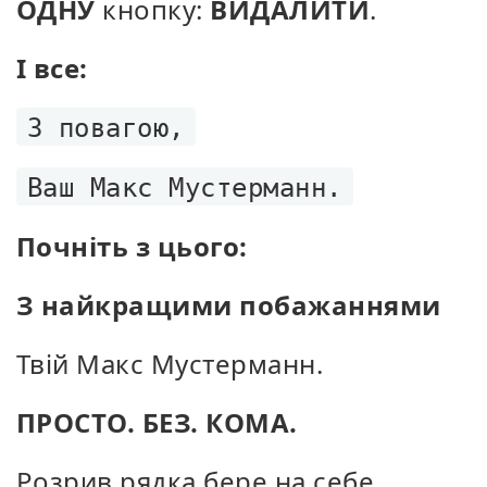
ОДНУ
кнопку:
ВИДАЛИТИ
.
І все:
З повагою,
Ваш Макс Мустерманн.
Почніть з цього:
З найкращими побажаннями
Твій Макс Мустерманн.
ПРОСТО. БЕЗ. КОМА.
Розрив рядка бере на себе