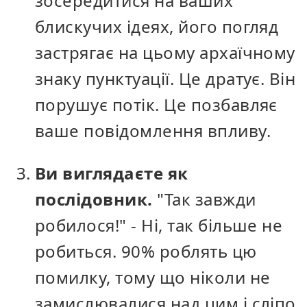
зосередитися на ваших
блискучих ідеях, його погляд
застрягає на цьому архаїчному
знаку пунктуації. Це дратує. Він
порушує потік. Це позбавляє
ваше повідомлення впливу.
Ви виглядаєте як
послідовник.
"Так завжди
робилося!" - Ні, так більше не
робиться. 90% роблять цю
помилку, тому що ніколи не
замислювалися над цим і сліпо