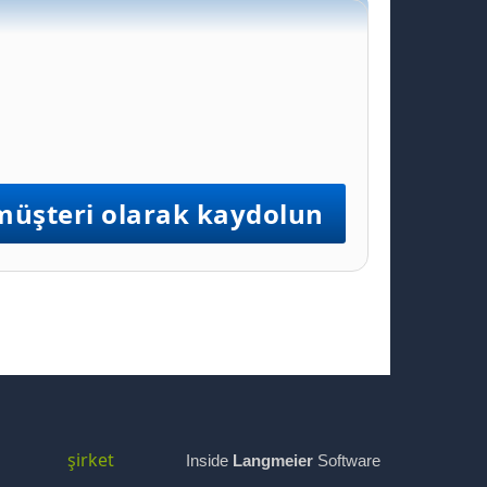
müşteri olarak kaydolun
şirket
Inside
Langmeier
Software