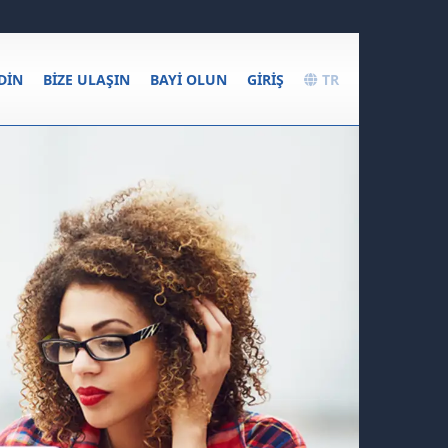
DIN
BIZE ULAŞIN
BAYI OLUN
GIRIŞ
TR