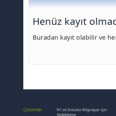
Henüz kayıt olmad
Buradan kayıt olabilir ve he
Çözümler
PC ve Dizüstü Bilgisayar için
Yedekleme