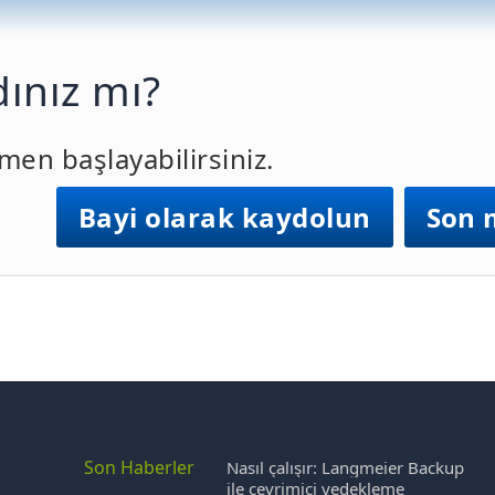
ınız mı?
men başlayabilirsiniz.
Bayi olarak kaydolun
Son 
Son Haberler
Nasıl çalışır: Langmeier Backup
ile çevrimiçi yedekleme