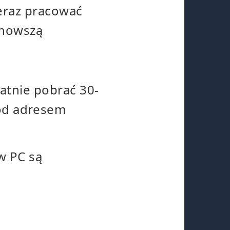
teraz pracować
jnowszą
atnie pobrać 30-
od adresem
w PC są