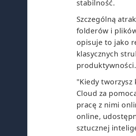
stabilność.
Szczególną atrak
folderów i plik
opisuje to jako 
klasycznych str
produktywności
"Kiedy tworzysz
Cloud za pomocą
pracę z nimi onl
online, udostępn
sztucznej intelig