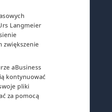
apasowych
 Urs Langmeier
sienie
m zwiększenie
urze aBusiness
cią kontynuować
woje pliki
czać za pomocą