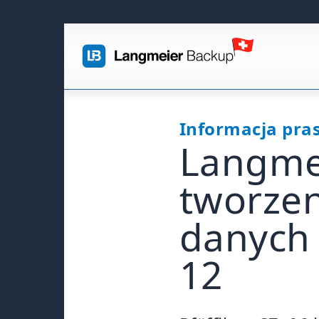
Informacja pra
Langmei
tworzen
danych 
12