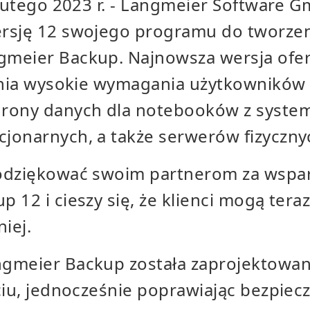
lutego 2023
r. - Langmeier Software 
rsję 12 swojego programu do tworzen
meier Backup. Najnowsza wersja ofer
ełnia wysokie wymagania użytkowników 
hrony danych dla notebooków z syst
onarnych, a także serwerów fizycznyc
odziękować swoim partnerom za wspar
 12 i cieszy się, że klienci mogą ter
iej.
gmeier Backup została zaprojektowana
ciu, jednocześnie poprawiając bezpiec