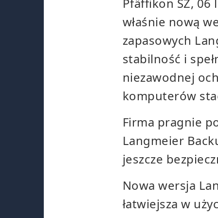
Pfäffikon SZ,
06 
właśnie nową we
zapasowych Lang
stabilność i sp
niezawodnej oc
komputerów stacj
Firma pragnie p
Langmeier Backup
jeszcze bezpieczn
Nowa wersja Lan
łatwiejsza w uży