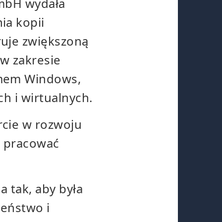
GmbH wydała
ia kopii
uje zwiększoną
w zakresie
emem Windows,
h i wirtualnych.
cie w rozwoju
az pracować
 tak, aby była
zeństwo i