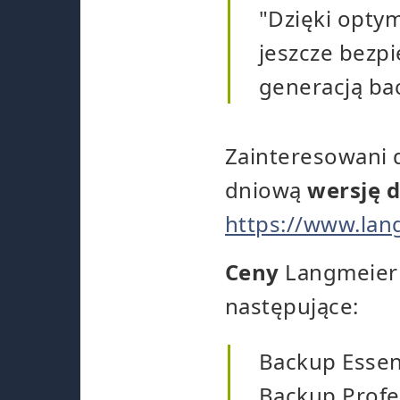
"Dzięki optym
jeszcze bezpi
generacją ba
Zainteresowani 
dniową
wersję 
https://www.la
Ceny
Langmeier 
następujące:
Backup Essent
Backup Profes