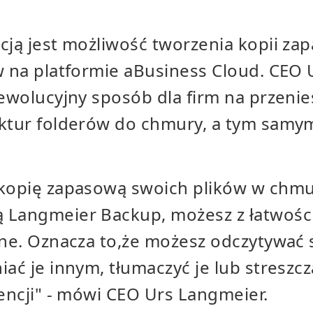
cją jest możliwość tworzenia kopii z
ów na platformie aBusiness Cloud. CEO
rewolucyjny sposób dla firm na przenie
uktur folderów do chmury, a tym samy
.
 kopię zapasową swoich plików w chm
 Langmeier Backup, możesz z łatwoś
ine. Oznacza
to,
że możesz odczytywać s
iać je innym, tłumaczyć je lub stresz
encji
" - mówi CEO Urs Langmeier.