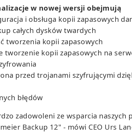
alizacje w nowej wersji obejmują
guracja i obsługa kopii zapasowych da
up całych dysków twardych
ć tworzenia kopii zapasowych
 tworzenie kopii zapasowych na serw
zyfrowania
na przed trojanami szyfrującymi dzię
l
onych błędów
rdzo zadowoleni ze wsparcia naszych 
meier Backup 12" - mówi CEO Urs Lan