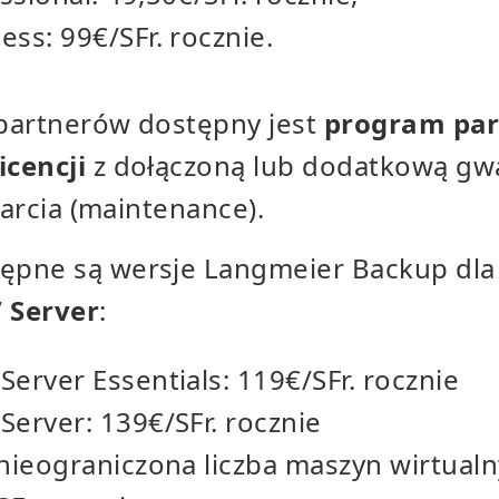
ss: 99€/SFr. rocznie.
 partnerów dostępny jest
program par
icencji
z dołączoną lub dodatkową gw
parcia (maintenance).
ępne są wersje Langmeier Backup dla
 Server
:
erver Essentials: 119€/SFr. rocznie
erver: 139€/SFr. rocznie
(nieograniczona liczba maszyn wirtual