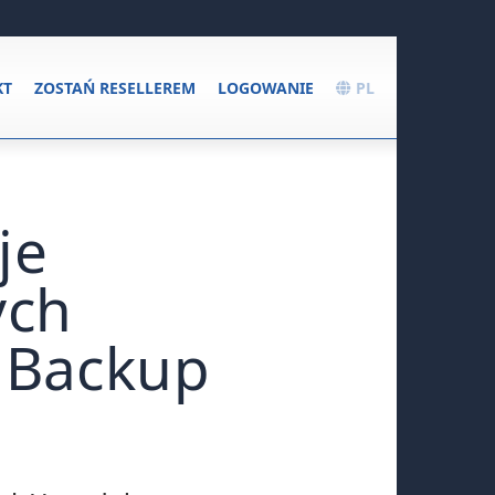
KT
ZOSTAŃ RESELLEREM
LOGOWANIE
PL
je
ych
 Backup