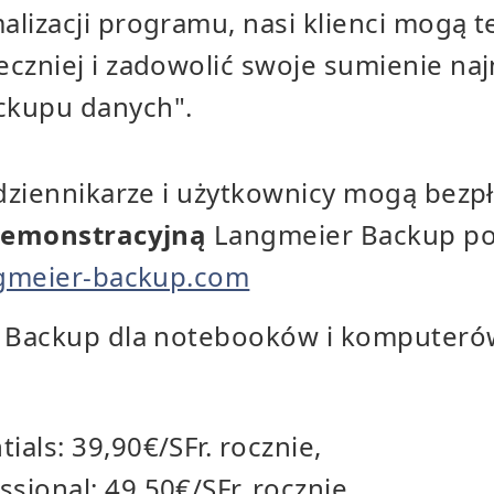
alizacji programu, nasi klienci mogą 
eczniej i zadowolić swoje sumienie na
ckupu danych".
dziennikarze i użytkownicy mogą bezpł
demonstracyjną
Langmeier Backup p
ngmeier-backup.com
Backup dla notebooków i komputeró
ials: 39,90€/SFr. rocznie,
sional: 49,50€/SFr. rocznie,