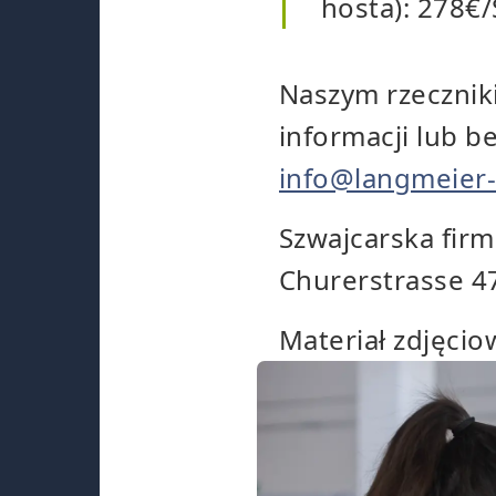
hosta): 278€/S
Naszym rzecznik
informacji lub b
info@langmeier
Szwajcarska fir
Churerstrasse 47
Materiał zdjęcio