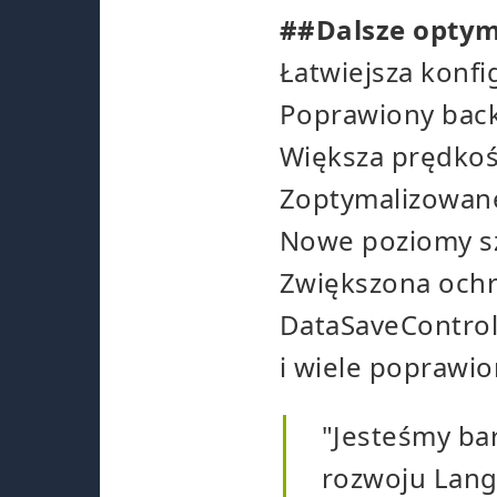
##Dalsze optym
Łatwiejsza konfi
Poprawiony back
Większa prędkoś
Zoptymalizowane
Nowe poziomy s
Zwiększona ochro
DataSaveContro
i wiele poprawi
"Jesteśmy ba
rozwoju Lang