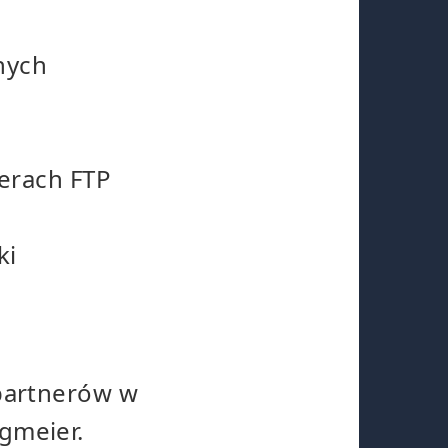
nych
erach FTP
ki
partnerów w
gmeier.