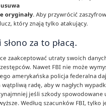
e usuwa
e oryginały
. Aby przywrócić zaszyfro
ucz, który znają tylko atakujący.
 słono za to płacą.
hce zaakceptować utraty swoich danyc
przestępców. Nawet FBI nie może wymyś
tego amerykańska policja federalna da
ątpliwą radę, aby w nagłych wypadka
zynajmniej jeśli szkody spowodowane 
wyższe. Według szacunków FBI, tylko j