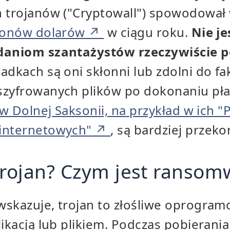
h trojanów ("Cryptowall") spowodowa
lionów dolarów
w ciągu roku.
Nie je
ądaniom szantażystów rzeczywiście 
adkach są oni skłonni lub zdolni do f
szyfrowanych plików po dokonaniu pła
i w Dolnej Saksonii, na przykład w ich
internetowych"
, są bardziej przeko
trojan? Czym jest ransom
wskazuje, trojan to złośliwe oprogram
likacją lub plikiem. Podczas pobierania