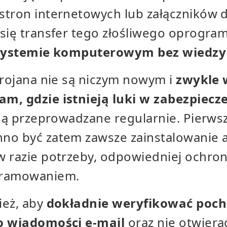
stron internetowych lub załączników 
się transfer tego złośliwego oprogra
w systemie komputerowym bez wiedz
trojana nie są niczym nowym i
zwykle 
m, gdzie istnieją luki w zabezpiecz
e są przeprowadzane regularnie. Pierw
o być zatem zawsze zainstalowanie akt
w razie potrzeby, odpowiedniej ochro
gramowaniem.
ież, aby
dokładnie weryfikować poch
o wiadomości e-mail
oraz nie otwierać