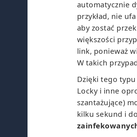
automatycznie d
przykład, nie uf
aby zostać prze
większości przy
link, ponieważ w
W takich przypa
Dzięki tego typu
Locky i inne o
szantażujące) m
kilku sekund i 
zainfekowanyc