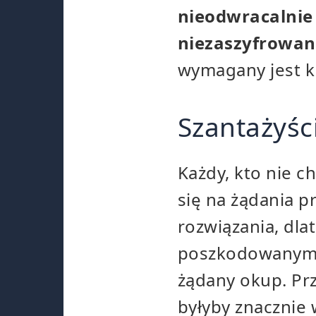
nieodwracalni
niezaszyfrowan
wymagany jest kl
Szantażyści
Każdy, kto nie c
się na żądania 
rozwiązania, dla
poszkodowanym w
żądany okup. Pr
byłyby znacznie 