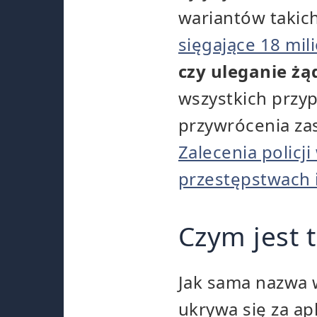
wariantów takic
sięgające 18 mi
czy uleganie ż
wszystkich przyp
przywrócenia za
Zalecenia policj
przestępstwach 
Czym jest 
Jak sama nazwa 
ukrywa się za ap