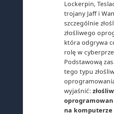
Lockerpin, Tesla
trojany Jaff i Wa
szczególnie złoś
złośliwego opro
która odgrywa c
rolę w cyberprze
Podstawową zasa
tego typu złośli
oprogramowania
wyjaśnić:
złośli
oprogramowanie
na komputerze 