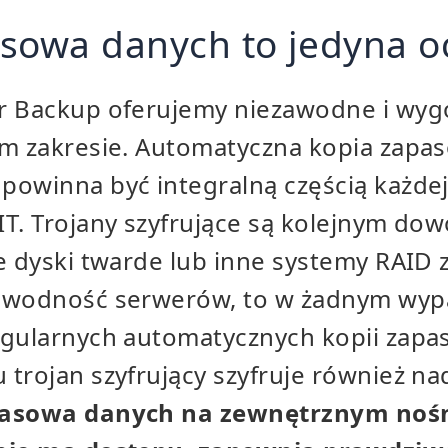
sowa danych to jedyna o
r Backup oferujemy niezawodne i wy
ym zakresie. Automatyczna kopia zapa
powinna być integralną częścią każdej
T. Trojany szyfrujące są kolejnym do
e dyski twarde lub inne systemy RAID 
awodność serwerów, to w żadnym wyp
egularnych automatycznych kopii zap
 trojan szyfrujący szyfruje również n
pasowa danych na zewnętrznym nośn