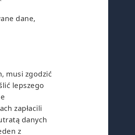
wane dane,
h, musi zgodzić
lić lepszego
je
ch zapłacili
utratą danych
eden z