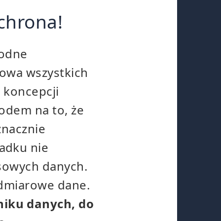
chrona!
godne
sowa wszystkich
 koncepcji
wodem na to, że
znacznie
adku nie
asowych danych.
admiarowe dane.
iku danych, do