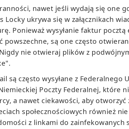
aranności, nawet jeśli wydają się one g
s Locky ukrywa się w załącznikach wia
urę. Ponieważ wysyłanie faktur pocztą 
ść powszechne, są one często otwiera
 Nigdy nie otwieraj plików z podwójn
xe".
l są często wysyłane z Federalnego U
Niemieckiej Poczty Federalnej, które 
cy, a nawet ciekawości, aby otworzyć 
eciach społecznościowych również nie 
domości z linkami do zainfekowanych s