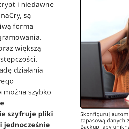
crypt i niedawne
nnaCry, są
liwą formą
gramowania,
oraz większą
stępczości.
dę działania
wego
 można szybko
we
 szyfruje pliki
Skonfiguruj autom
zapasową danych 
i jednocześnie
Backup, aby unikn