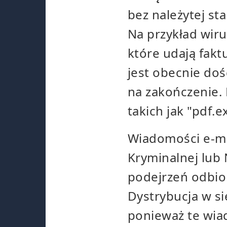
bez należytej st
Na przykład wiru
które udają fakt
jest obecnie do
na zakończenie.
takich jak "pdf.e
Wiadomości e-mai
Kryminalnej lub 
podejrzeń odbior
Dystrybucja w si
ponieważ te wia