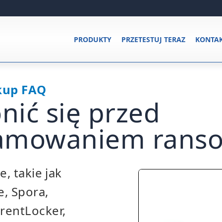
PRODUKTY
PRZETESTUJ TERAZ
KONTA
kup FAQ
onić się przed
amowaniem rans
e, takie jak
, Spora,
rentLocker,