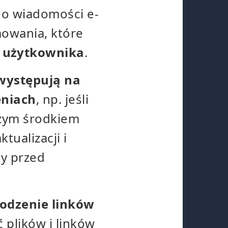
do wiadomości e-
mowania, które
y użytkownika
.
występują na
eniach
, np. jeśli
szym środkiem
ualizacji i
ny przed
odzenie linków
 plików i linków