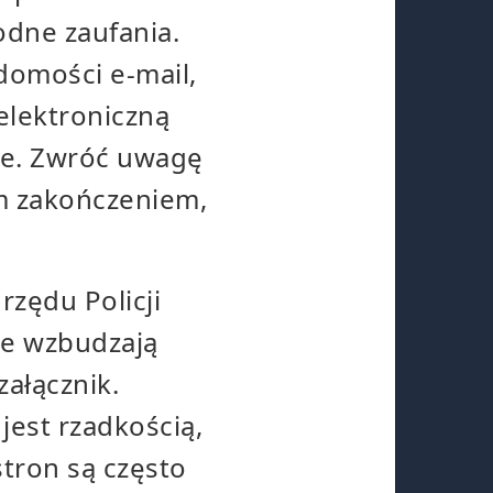
odne zaufania.
domości e-mail,
elektroniczną
ne. Zwróć uwagę
ym zakończeniem,
rzędu Policji
nie wzbudzają
załącznik.
jest rzadkością,
tron są często