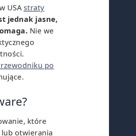
ł w USA
straty
st jednak jasne,
pomaga.
Nie we
aktycznego
tności.
 "Przewodniku po
nujące.
ware?
owanie, które
 lub otwierania