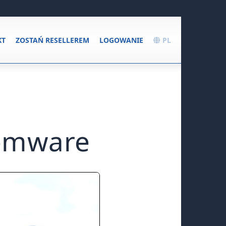
KT
ZOSTAŃ RESELLEREM
LOGOWANIE
PL
omware