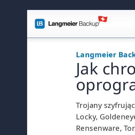
Langmeier Bac
Jak chr
oprogr
Trojany szyfrując
Locky, Goldeneye
Rensenware, Tor