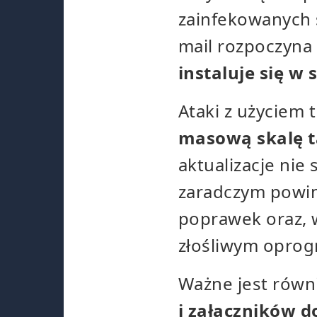
zainfekowanych 
mail rozpoczyna 
instaluje się 
Ataki z użyciem 
masową skalę ta
aktualizacje ni
zaradczym powinn
poprawek oraz, 
złośliwym opro
Ważne jest równ
i załączników d