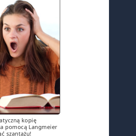
atyczną kopię
za pomocą Langmeier
ąć szantażu!