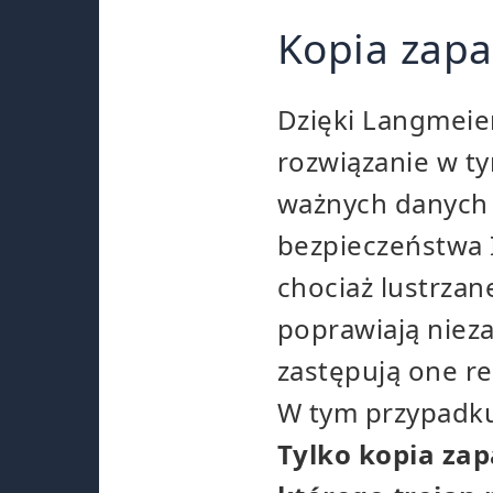
Kopia zapa
Dzięki Langmeie
rozwiązanie w t
ważnych danych 
bezpieczeństwa I
chociaż lustrzan
poprawiają niez
zastępują one r
W tym przypadku
Tylko kopia za