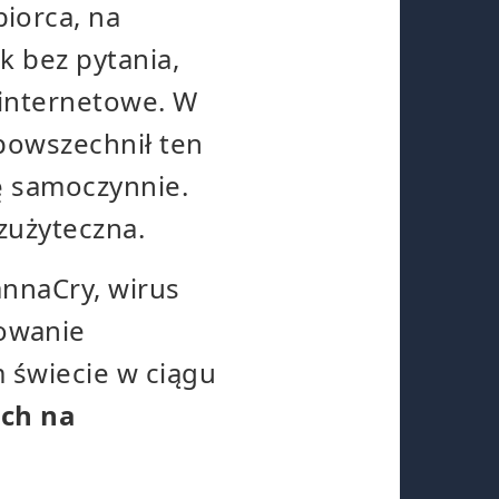
iorca, na
k bez pytania,
internetowe. W
powszechnił ten
ę samoczynnie.
zużyteczna.
annaCry, wirus
owanie
 świecie w ciągu
ych na