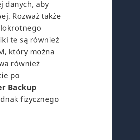
j danych, aby
ej. Rozważ także
elokrotnego
ki te są również
M, który można
wa również
cie po
er Backup
jednak fizycznego