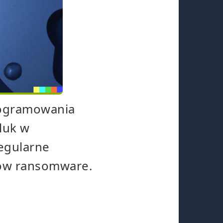
ze
programowania
luk w
Regularne
ków ransomware.