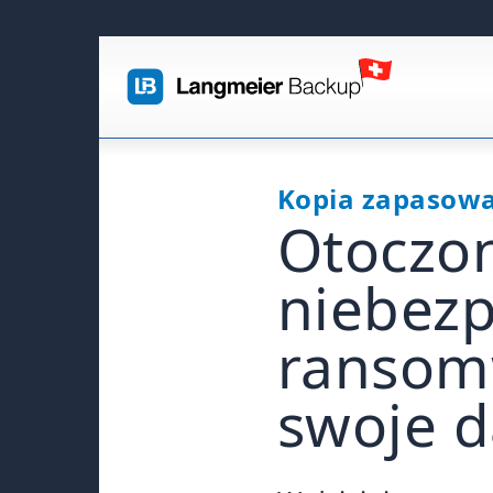
Kopia zapasow
Otoczon
niebezp
ransomw
swoje 