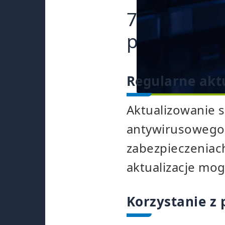
7Najważnie
przeciwko
Regularne akt
Aktualizowanie 
antywirusowego 
zabezpieczeniac
aktualizacje mo
Korzystanie z