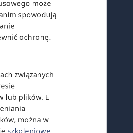
rusowego może
 zanim spowodują
anie
ewnić ochronę.
iach związanych
esie
 lub plików. E-
eniania
ików, można w
cje
szkoleniowe