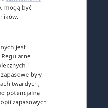
cy, mogą być
ników.
nych jest
. Regularne
iecznych i
e zapasowe były
kach twardych,
ed potencjalną
kopii zapasowych