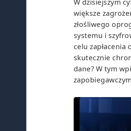
W dzisiejszym c
większe zagroże
złośliwego opro
systemu i szyfr
celu zapłacenia
skutecznie chro
dane? W tym wpi
zapobiegawczym 