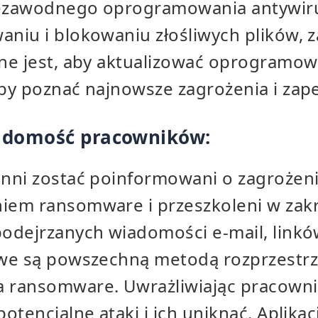
niezawodnego oprogramowania antywi
niu i blokowaniu złośliwych plików,
ne jest, aby aktualizować oprogramow
by poznać najnowsze zagrożenia i zap
adomość pracowników:
nni zostać poinformowani o zagrożen
em ransomware i przeszkoleni w zakr
dejrzanych wiadomości e-mail, linków
we są powszechną metodą rozprzestrz
 ransomware. Uwrażliwiając pracown
otencjalne ataki i ich uniknąć. Aplika