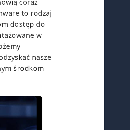
nowią coraz
mware to rodzaj
cym dostęp do
antażowane w
możemy
 odzyskać nasze
onym środkom