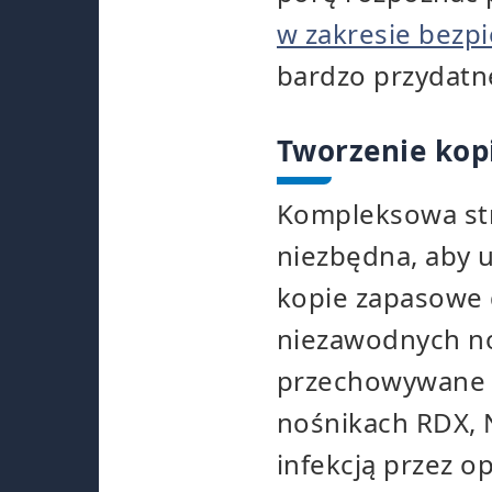
w zakresie bezp
bardzo przydat
Tworzenie kop
Kompleksowa str
niezbędna, aby 
kopie zapasowe 
niezawodnych no
przechowywane w
nośnikach RDX, 
infekcją przez 