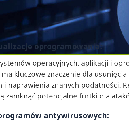
jsze środki zapobiegawc
 atakom ransomware:
ualizacje oprogramowania:
systemów operacyjnych, aplikacji i o
ma kluczowe znaczenie dla usunięcia 
h i naprawienia znanych podatności. 
gą zamknąć potencjalne furtki dla ata
 programów antywirusowych: