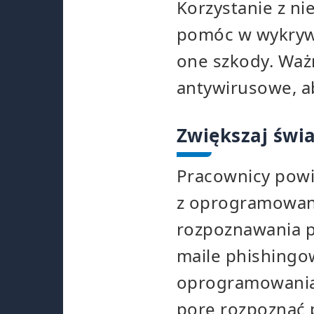
Korzystanie z 
pomóc w wykrywa
one szkody. Waż
antywirusowe, a
Zwiększaj świ
Pracownicy powi
z oprogramowani
rozpoznawania po
maile phishingo
oprogramowania
porę rozpoznać p