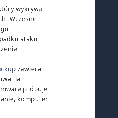
który wykrywa
ach. Wczesne
ego
ypadku ataku
czenie
ackup
zawiera
mowania
omware próbuje
stanie, komputer